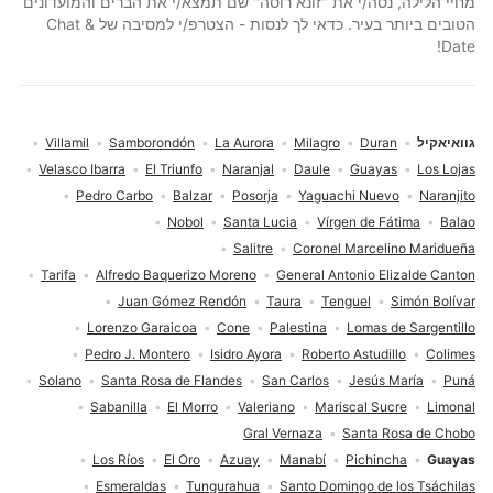
מחיי הלילה, נסה/י את "זונא רוסה" שם תמצא/י את הברים והמועדונים
הטובים ביותר בעיר. כדאי לך לנסות - הצטרפ/י למסיבה של Chat &
Date!
גוואיאקיל
Duran
Milagro
La Aurora
Samborondón
Villamil
Velasco Ibarra
El Triunfo
Naranjal
Daule
Guayas
Los Lojas
Pedro Carbo
Balzar
Posorja
Yaguachi Nuevo
Naranjito
Nobol
Santa Lucia
Vírgen de Fátima
Balao
Salitre
Coronel Marcelino Maridueña
Tarifa
Alfredo Baquerizo Moreno
General Antonio Elizalde Canton
Juan Gómez Rendón
Taura
Tenguel
Simón Bolívar
Lorenzo Garaicoa
Cone
Palestina
Lomas de Sargentillo
Pedro J. Montero
Isidro Ayora
Roberto Astudillo
Colimes
Solano
Santa Rosa de Flandes
San Carlos
Jesús María
Puná
Sabanilla
El Morro
Valeriano
Mariscal Sucre
Limonal
Gral Vernaza
Santa Rosa de Chobo
Los Ríos
El Oro
Azuay
Manabí
Pichincha
Guayas
Esmeraldas
Tungurahua
Santo Domingo de los Tsáchilas