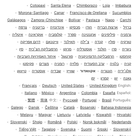
Cotopaxi
Santa Elena
Chimborazo
Loja
Imbabura
Morona-Santiago
Canar
Francisco de Orellana
Sucumbíos
Galápagos
Zamora-Chinchipe
Bolívar
Pastaza
Napo
Carchi
ברזיל
ארצות הברית
הודו
מכסיקו
אינדונזיה
בריטניה
צרפת
גרמניה
פיליפינים
ארגנטינה
ספרד
קולומביה
אוקראינה
איטליה
טורקיה
פולין
קנדה
צ׳ילה
תאילנד
ווייטנאם
דרום אפריקה
ניגריה
פרו
הולנד
אוסטרליה
מרוקו
הרפובליקה הצ׳כית
סין
קזחסטן
הרפובליקה הדומיניקנית
פורטוגל
איחוד האמירויות הערביות
קניה
בלגיה
ערב הסעודית
מלזיה
רומניה
מצרים
פקיסטן
אלג׳יריה
הונגריה
אקוואדור
שווייץ
שבדיה
אוסטריה
טייוואן
גאנה
יוון
קמרון
יפן
בחירת שפה
Français
Deutsch
United States
United Kingdom
English
Italiano
México
Argentina
Colombia
España
Español
繁體
简体
中文
Русский
Portugal
Brasil
Português
Galego
Dansk
Čeština
Català
Bosanski
Bahasa Indonesia
Melayu
Magyar
Lietuvių
Latviešu
Kiswahili
Hrvatski
Slovenski
Shqip
Română
Polski
Norsk bokmål
Nederlands
Tiếng Việt
Tagalog
Svenska
Suomi
Srpski
Slovenský