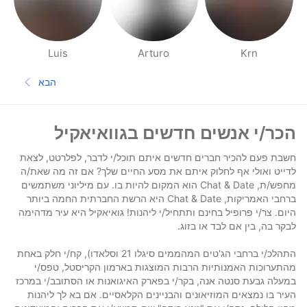
Luis
Arturo
Krn
דפי אנשים בסביבתך
הבא
העמוד הב
תחתית העמוד
הכר/י אנשים חדשים בגוואיאקיל
חשבת פעם להכיר חברים חדשים איתם תוכל/י לדבר, לפלרטט, לצאת
לדייט ואולי אף לחלוק איתם את מסע החיים שלך? אם זה מה שאת/ה
מחפש/ת, Chat & Date הוא המקום להיות בו. עם מיליוני משתמשים
ברחבי האמריקות, Chat & Date היא הרשת החברתית החמה ביותר
היום. צר/י פרופיל בחינם ותתחיל/י ליהנות! גואיאקיל היא עיר מדהימה
לבקר בה, בין אם לבד או בזוג.
התהלכ/י ברחבי הג'טים המהממים סיגלו 21 וסלאדו), קח/י חלק באחת
מהתערוכות האמנותיות הרבות המוצגות בארמון הקריסטל, טפס/י
במעלה גבעת סנטה אנה, בקר/י בפארק האיגואנות או הסתובב/י במרכז
העיר בו נמצאים המוזיאונים והבניינים הקלאסיים. אם בא לך ליהנות