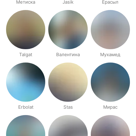
Метиска
Jasik
Ерасыл
Talgat
Валентина
Мухамед
Erbolat
Stas
Мирас