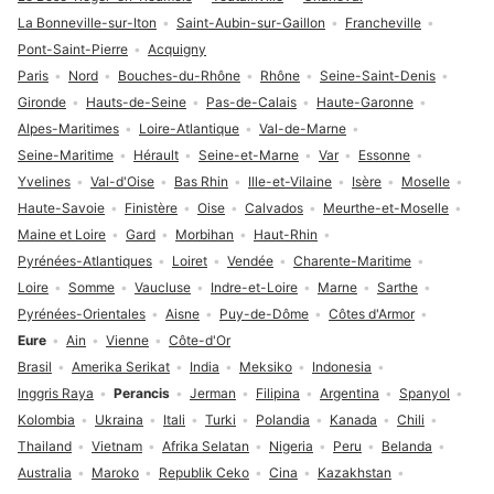
La Bonneville-sur-Iton
Saint-Aubin-sur-Gaillon
Francheville
Pont-Saint-Pierre
Acquigny
Paris
Nord
Bouches-du-Rhône
Rhône
Seine-Saint-Denis
Gironde
Hauts-de-Seine
Pas-de-Calais
Haute-Garonne
Alpes-Maritimes
Loire-Atlantique
Val-de-Marne
Seine-Maritime
Hérault
Seine-et-Marne
Var
Essonne
Yvelines
Val-d'Oise
Bas Rhin
Ille-et-Vilaine
Isère
Moselle
Haute-Savoie
Finistère
Oise
Calvados
Meurthe-et-Moselle
Maine et Loire
Gard
Morbihan
Haut-Rhin
Pyrénées-Atlantiques
Loiret
Vendée
Charente-Maritime
Loire
Somme
Vaucluse
Indre-et-Loire
Marne
Sarthe
Pyrénées-Orientales
Aisne
Puy-de-Dôme
Côtes d'Armor
Eure
Ain
Vienne
Côte-d'Or
Brasil
Amerika Serikat
India
Meksiko
Indonesia
Inggris Raya
Perancis
Jerman
Filipina
Argentina
Spanyol
Kolombia
Ukraina
Itali
Turki
Polandia
Kanada
Chili
Thailand
Vietnam
Afrika Selatan
Nigeria
Peru
Belanda
Australia
Maroko
Republik Ceko
Cina
Kazakhstan