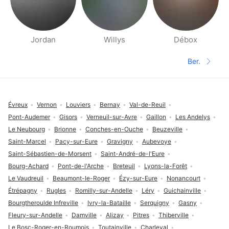
Jordan
Willys
Débox
Halaman orang di sekitarmu
Ber.
Halaman 
Footer
Évreux
Vernon
Louviers
Bernay
Val-de-Reuil
Pont-Audemer
Gisors
Verneuil-sur-Avre
Gaillon
Les Andelys
Le Neubourg
Brionne
Conches-en-Ouche
Beuzeville
Saint-Marcel
Pacy-sur-Eure
Gravigny
Aubevoye
Saint-Sébastien-de-Morsent
Saint-André-de-l'Eure
Bourg-Achard
Pont-de-l'Arche
Breteuil
Lyons-la-Forêt
Le Vaudreuil
Beaumont-le-Roger
Ézy-sur-Eure
Nonancourt
Étrépagny
Rugles
Romilly-sur-Andelle
Léry
Guichainville
Bourgtheroulde Infreville
Ivry-la-Bataille
Serquigny
Gasny
Fleury-sur-Andelle
Damville
Alizay
Pitres
Thiberville
Le Bosc-Roger-en-Roumois
Toutainville
Charleval