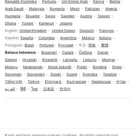
Republik Dominika
Portugis
Uni Emirat Arab
Kenya
Belgia
Arab Saudi
Malaysia
Rumania
Mesir
Pakistan
Algeria
Hungaria
Ekuador
Swiss
Sweden
Austria
Taiwan
Ghana
Yunani
Kamerun
Jepang
Pilihan bahasa
English
United Kingdom
United States
Deutsch
Français
Español
España
Colombia
Argentina
México
Italiano
Português
Brasil
Portugal
Русский
中文
简体
繁體
Bahasa Indonesia
Bosanski
Català
Čeština
Dansk
Galego
Hrvatski
Kiswahili
Latviešu
Lietuvių
Magyar
Melayu
Nederlands
Norsk bokmål
Polski
Română
Shqip
Slovenski
Slovenský
Srpski
Suomi
Svenska
Tagalog
Tiếng Việt
Türkçe
Ελληνικά
Български
Українська
עברית
العربية
हिंदी
ไทย
日本語
한국어
Persetujuan cookie
Kami sedang menggunakan cookies. Apabila pengaturan