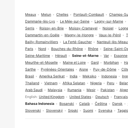
Footer
Meaux
Melun
Chelles
Pontault-Combault
Champs-Su
Dammarie-lès-Lys
Le Mée-sur-Seine
Lagny-sur-Marne
Serris
Roissy-en-Brie
Moissy-Cramayel
Noisiel
Logn
Dammartin-en-Goële
Magny-le-Hongre
Vaux-le-Pénil
T
Bailly-Romainvilliers
La Ferté-Gaucher
Nanteuil-lès-Meau
Paris
Nord
Bouches-du-Rhône
Rhône
Seine-Saint-D
Seine-Maritime
Hérault
Seine-et-Marne
Var
Essonne
Meurthe-et-Moselle
Maine et Loire
Gard
Morbihan
Ha
Sarthe
Pyrénées-Orientales
Aisne
Puy-de-Dôme
Côt
Brasil
Amerika Serikat
India
Meksiko
Indonesia
Ing
Thailand
Vietnam
Afrika Selatan
Nigeria
Peru
Bela
Arab Saudi
Malaysia
Rumania
Mesir
Pakistan
Alger
Pilihan bahasa
English
United Kingdom
United States
Deutsch
Français
Bahasa Indonesia
Bosanski
Català
Čeština
Dansk
Slovenski
Slovenský
Srpski
Suomi
Svenska
Tagal