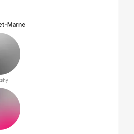
-et-Marne
tshy