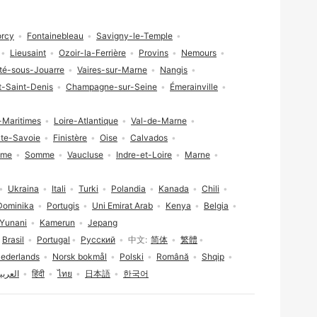
orcy
Fontainebleau
Savigny-le-Temple
Lieusaint
Ozoir-la-Ferrière
Provins
Nemours
rté-sous-Jouarre
Vaires-sur-Marne
Nangis
t-Saint-Denis
Champagne-sur-Seine
Émerainville
-Maritimes
Loire-Atlantique
Val-de-Marne
te-Savoie
Finistère
Oise
Calvados
ime
Somme
Vaucluse
Indre-et-Loire
Marne
Ukraina
Itali
Turki
Polandia
Kanada
Chili
Dominika
Portugis
Uni Emirat Arab
Kenya
Belgia
Yunani
Kamerun
Jepang
Brasil
Portugal
Русский
中文
简体
繁體
ederlands
Norsk bokmål
Polski
Română
Shqip
العربي
हिंदी
ไทย
日本語
한국어