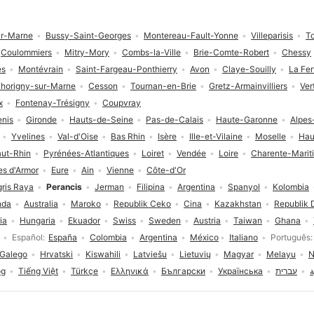
r-Marne
Bussy-Saint-Georges
Montereau-Fault-Yonne
Villeparisis
T
Coulommiers
Mitry-Mory
Combs-la-Ville
Brie-Comte-Robert
Chessy
es
Montévrain
Saint-Fargeau-Ponthierry
Avon
Claye-Souilly
La Fe
horigny-sur-Marne
Cesson
Tournan-en-Brie
Gretz-Armainvilliers
Ver
x
Fontenay-Trésigny
Coupvray
enis
Gironde
Hauts-de-Seine
Pas-de-Calais
Haute-Garonne
Alpes
Yvelines
Val-d'Oise
Bas Rhin
Isère
Ille-et-Vilaine
Moselle
Hau
ut-Rhin
Pyrénées-Atlantiques
Loiret
Vendée
Loire
Charente-Marit
es d'Armor
Eure
Ain
Vienne
Côte-d'Or
gris Raya
Perancis
Jerman
Filipina
Argentina
Spanyol
Kolombia
nda
Australia
Maroko
Republik Ceko
Cina
Kazakhstan
Republik 
ia
Hungaria
Ekuador
Swiss
Sweden
Austria
Taiwan
Ghana
Español
España
Colombia
Argentina
México
Italiano
Português
Galego
Hrvatski
Kiswahili
Latviešu
Lietuvių
Magyar
Melayu
N
og
Tiếng Việt
Türkçe
Ελληνικά
Български
Українська
עברית
ة