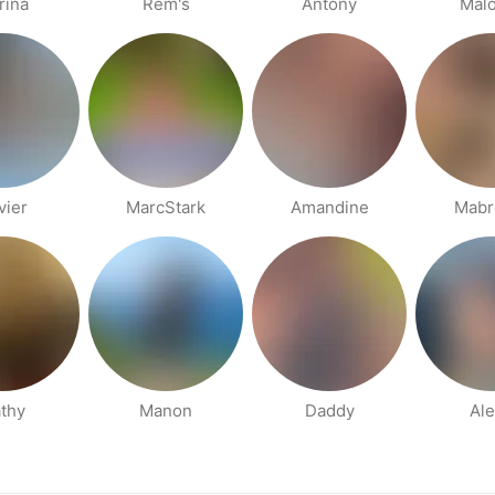
rina
Rém's
Antony
Mal
vier
MarcStark
Amandine
Mabr
thy
Manon
Daddy
Ale