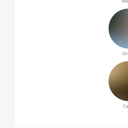
Ma
Oli
Ca
Halaman orang di sekitarmu