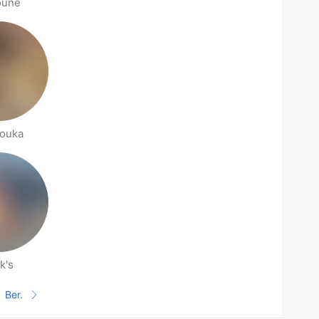
oune
ouka
k's
Ber.
Halaman selanjutnya