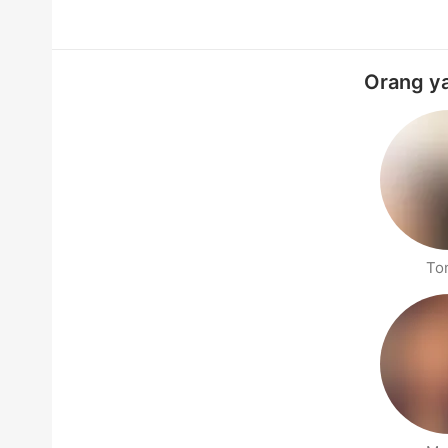
Orang ya
To