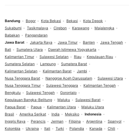
Bandung
Bogor
Kota Bekasi
Bekasi
Kota Depok
Sukabumi
Tasikmalaya
Cirebon
Karawang
Majalengka
Babakan
Pangandaran
Jawa Barat
Jakarta Raya
Jawa Timur
Banten
Jawa Tengah
Bali
Sumatera Utara
Daerah Istimewa Yogyakarta
Kalimantan Timur
Sulawesi Selatan
Riau
Kepulauan Riau
Sumatera Selatan
Lampung
Sumatera Barat
Kalimantan Selatan
Kalimantan Barat
Jambi
Nusa Tenggara Barat
Nanggroe Aceh Darussalam
Sulawesi Utara
Nusa Tenggara Timur
Sulawesi Tenggara
Kalimantan Tengah
Bengkulu
Sulawesi Tengah
Gorontalo
Kepulauan Bangka-Belitung
Maluku
Sulawesi Barat
Papua Barat
Papua
Kalimantan Utara
Maluku Utara
Brasil
Amerika Serikat
India
Meksiko
Indonesia
Inggris Raya
Perancis
Jerman
Filipina
Argentina
Spanyol
Kolombia
Ukraina
Itali
Turki
Polandia
Kanada
Chili