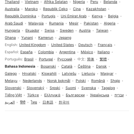
Thailand
Vietnam
Afrika Selatan
Nigeria
Peru
Belanda
Australia
Maroko
Republik Ceko
Cina
Kazakhstan
Republik Dominika
Portugis
Uni Emirat Arab
Kenya
Belgia
Arab Saudi
Malaysia
Rumania
Mesir
Pakistan
Algeria
Hungaria
Ekuador
Swiss
Sweden
Austria
Taiwan
Ghana
Yunani
Kamerun
Jepang
Pilihan bahasa
English
United Kingdom
United States
Deutsch
Français
Español
España
Colombia
Argentina
México
Italiano
Português
Brasil
Portugal
Русский
中文
简体
繁體
Bahasa Indonesia
Bosanski
Català
Čeština
Dansk
Galego
Hrvatski
Kiswahili
Latviešu
Lietuvių
Magyar
Melayu
Nederlands
Norsk bokmål
Polski
Română
Shqip
Slovenski
Slovenský
Srpski
Suomi
Svenska
Tagalog
Tiếng Việt
Türkçe
Ελληνικά
Български
Українська
עברית
العربية
हिंदी
ไทย
日本語
한국어