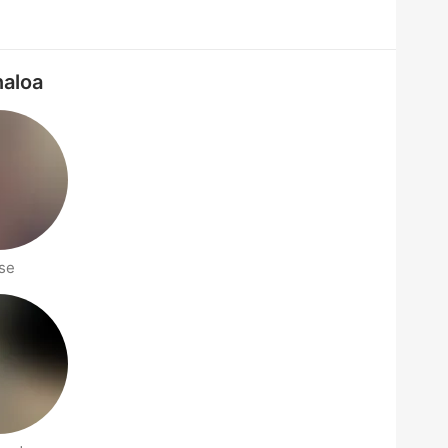
naloa
se