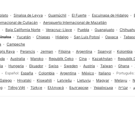
olato
Sinaloa de Leyva
Guamúchil
El Fuerte
Escuinapa de Hidalgo
ernacional de Culiacán
Aeropuerto Internacional de Mazatlán
Baja California Norte
Veracruz-Llave
Puebla
Guanajuato
Chihuah
Sinaloa
Yucatán
Chiapas
Hidalgo
San Luis Potosí
Oaxaca
Tabas
a
Campeche
gris Raya
Perancis
Jerman
Filipina
Argentina
Spanyol
Kolombia
nda
Australia
Maroko
Republik Ceko
Cina
Kazakhstan
Republik 
ia
Hungaria
Ekuador
Swiss
Sweden
Austria
Taiwan
Ghana
Español
España
Colombia
Argentina
México
Italiano
Português
Galego
Hrvatski
Kiswahili
Latviešu
Lietuvių
Magyar
Melayu
N
og
Tiếng Việt
Türkçe
Ελληνικά
Български
Українська
עברית
ة