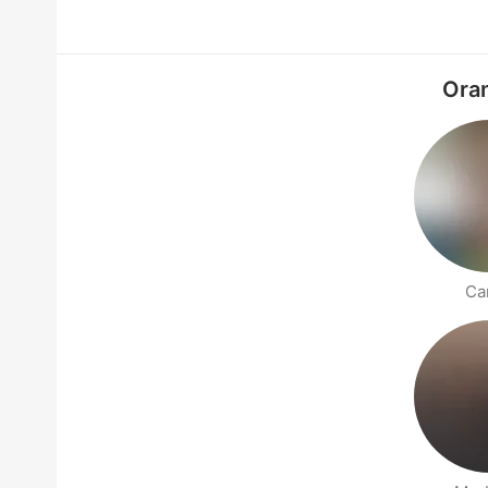
Oran
Ca