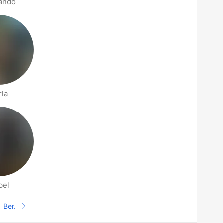
ando
rla
bel
Ber.
Halaman selanjutnya