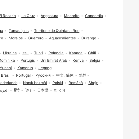
El Rosario
La Cruz
Angostura
Mocorito
Concordia
ua
Tamaulipas
Territorio de Quintana Roo
co
Morelos
Guerrero
Aguascalientes
Durango
Ukraina
Itali
Turki
Polandia
Kanada
Chili
Dominika
Portugis
Uni Emirat Arab
Kenya
Belgia
Yunani
Kamerun
Jepang
Brasil
Portugal
Русский
中文
简体
繁體
ederlands
Norsk bokmål
Polski
Română
Shqip
العربي
हिंदी
ไทย
日本語
한국어