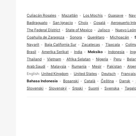
Footer
Culiacán Rosales
Mazatlán
Los Mochis
Guasave
Nav
Badiraguato
San Ignacio
Choix
Cosalá
Aeropuerto Int
The Federal District
State of Mexico
Jalisco
Nuevo León
Coahuila de Zaragoza
Sonora
Querétaro
Michoacán
Nayarit
Baja California Sur
Zacatecas
Tlaxcala
Colim
Brasil
Amerika Serikat
India
Meksiko
Indonesia
Ing
Thailand
Vietnam
Afrika Selatan
Nigeria
Peru
Bela
Arab Saudi
Malaysia
Rumania
Mesir
Pakistan
Alger
Pilihan bahasa
English
United Kingdom
United States
Deutsch
Français
Bahasa Indonesia
Bosanski
Català
Čeština
Dansk
Slovenski
Slovenský
Srpski
Suomi
Svenska
Tagal