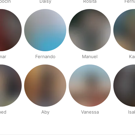
bocln
Daisy
Rosita
Fern
mar
Fernando
Manuel
Ka
bed
Aby
Vanessa
Isa