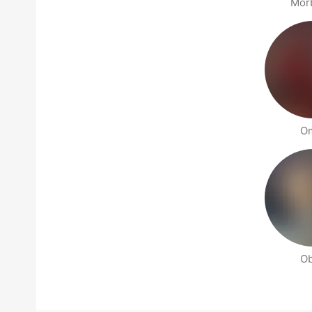
Mor
O
O
Halaman orang di sekitarmu