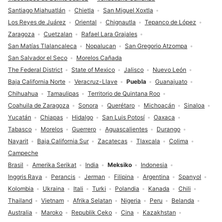
Santiago Miahuatlán
Chietla
San Miguel Xoxtla
Los Reyes de Juárez
Oriental
Chignautla
Tepanco de López
Zaragoza
Cuetzalan
Rafael Lara Grajales
San Matías Tlalancaleca
Nopalucan
San Gregorio Atzompa
San Salvador el Seco
Morelos Cañada
The Federal District
State of Mexico
Jalisco
Nuevo León
Baja California Norte
Veracruz-Llave
Puebla
Guanajuato
Chihuahua
Tamaulipas
Territorio de Quintana Roo
Coahuila de Zaragoza
Sonora
Querétaro
Michoacán
Sinaloa
Yucatán
Chiapas
Hidalgo
San Luis Potosí
Oaxaca
Tabasco
Morelos
Guerrero
Aguascalientes
Durango
Nayarit
Baja California Sur
Zacatecas
Tlaxcala
Colima
Campeche
Brasil
Amerika Serikat
India
Meksiko
Indonesia
Inggris Raya
Perancis
Jerman
Filipina
Argentina
Spanyol
Kolombia
Ukraina
Itali
Turki
Polandia
Kanada
Chili
Thailand
Vietnam
Afrika Selatan
Nigeria
Peru
Belanda
Australia
Maroko
Republik Ceko
Cina
Kazakhstan