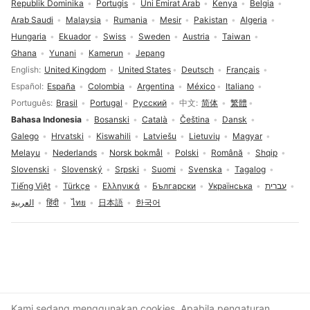
Republik Dominika
Portugis
Uni Emirat Arab
Kenya
Belgia
Arab Saudi
Malaysia
Rumania
Mesir
Pakistan
Algeria
Hungaria
Ekuador
Swiss
Sweden
Austria
Taiwan
Ghana
Yunani
Kamerun
Jepang
Pilihan bahasa
English
United Kingdom
United States
Deutsch
Français
Español
España
Colombia
Argentina
México
Italiano
Português
Brasil
Portugal
Русский
中文
简体
繁體
Bahasa Indonesia
Bosanski
Català
Čeština
Dansk
Galego
Hrvatski
Kiswahili
Latviešu
Lietuvių
Magyar
Melayu
Nederlands
Norsk bokmål
Polski
Română
Shqip
Slovenski
Slovenský
Srpski
Suomi
Svenska
Tagalog
Tiếng Việt
Türkçe
Ελληνικά
Български
Українська
עברית
العربية
हिंदी
ไทย
日本語
한국어
Persetujuan cookie
Kami sedang menggunakan cookies. Apabila pengaturan