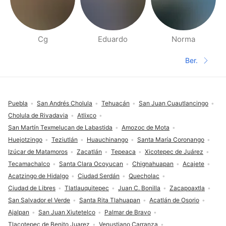
Cg
Eduardo
Norma
Halaman orang di sekitarmu
Ber.
Halaman 
Footer
Puebla
San Andrés Cholula
Tehuacán
San Juan Cuautlancingo
Cholula de Rivadavia
Atlixco
San Martín Texmelucan de Labastida
Amozoc de Mota
Huejotzingo
Teziutlán
Huauchinango
Santa María Coronango
Izúcar de Matamoros
Zacatlán
Tepeaca
Xicotepec de Juárez
Tecamachalco
Santa Clara Ocoyucan
Chignahuapan
Acajete
Acatzingo de Hidalgo
Ciudad Serdán
Quecholac
Ciudad de Libres
Tlatlauquitepec
Juan C. Bonilla
Zacapoaxtla
San Salvador el Verde
Santa Rita Tlahuapan
Acatlán de Osorio
Ajalpan
San Juan Xiutetelco
Palmar de Bravo
Tlacotepec de Benito Juarez
Venustiano Carranza