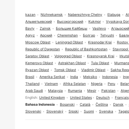
Footer
kazan
Nizhnekamsk
Naberezhnye Chelny
Elabuga
A
Альметьевский
Высокогорский
Kukmor
Vysokaya Gor
Bavly
Zainsk
Большие Кайбицы
Vasilevo
Агрызски
Agryz
Арский
Cheremshan
Болгар
Tetyushi
Бавл
Moscow Oblast
Leningrad Oblast
Krasnodar Krai
Rostov 
Republic of Dagestan
Republic of Bashkortostan
Stavropol 
Saratov Oblast
Volgograd Oblast
Krasnoyarsk Krai
Irkuts
Kemerovo Oblast
Astrakhan Oblast
Tula Oblast
Murmans
Ryazan Oblast
Tomsk Oblast
Vladimir Oblast
Sakha Repu
Brasil
Amerika Serikat
India
Meksiko
Indonesia
Ing
Thailand
Vietnam
Afrika Selatan
Nigeria
Peru
Bela
Arab Saudi
Malaysia
Rumania
Mesir
Pakistan
Alger
Pilihan bahasa
English
United Kingdom
United States
Deutsch
Français
Bahasa Indonesia
Bosanski
Català
Čeština
Dansk
Slovenski
Slovenský
Srpski
Suomi
Svenska
Tagal