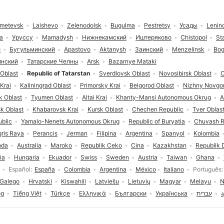
lmetevsk
Laishevo
Zelenodolsk
Bugulma
Pestretsy
Усады
Lenin
a
Уруссу
Mamadysh
Нижнекамский
Иштеряково
Chistopol
St
й
Бугульминский
Apastovo
Aktanysh
Заинский
Menzelinsk
Bog
инский
Татарские Челны
Arsk
Bazarnye Mataki
Oblast
Republic of Tatarstan
Sverdlovsk Oblast
Novosibirsk Oblast
O
Krai
Kaliningrad Oblast
Primorsky Krai
Belgorod Oblast
Nizhny Novgor
k Oblast
Tyumen Oblast
Altai Krai
Khanty-Mansi Autonomous Okrug
A
k Oblast
Khabarovsk Krai
Kursk Oblast
Chechen Republic
Tver Oblas
blic
Yamalo-Nenets Autonomous Okrug
Republic of Buryatia
Chuvash R
gris Raya
Perancis
Jerman
Filipina
Argentina
Spanyol
Kolombia
nda
Australia
Maroko
Republik Ceko
Cina
Kazakhstan
Republik 
ia
Hungaria
Ekuador
Swiss
Sweden
Austria
Taiwan
Ghana
Español
España
Colombia
Argentina
México
Italiano
Português
Galego
Hrvatski
Kiswahili
Latviešu
Lietuvių
Magyar
Melayu
N
og
Tiếng Việt
Türkçe
Ελληνικά
Български
Українська
עברית
ة