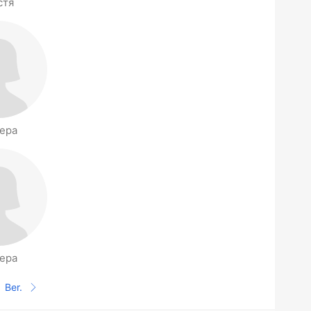
стя
ера
ера
Ber.
Halaman selanjutnya