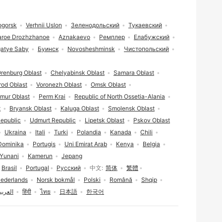
ogorsk
Verhnii Uslon
Зеленодольский
Тукаевский
aroe Drozhzhanoe
Aznakaevo
Ремплер
Елабужский
atye Saby
Буинск
Novosheshminsk
Чистопольский
renburg Oblast
Chelyabinsk Oblast
Samara Oblast
od Oblast
Voronezh Oblast
Omsk Oblast
mur Oblast
Perm Krai
Republic of North Ossetia-Alania
t
Bryansk Oblast
Kaluga Oblast
Smolensk Oblast
epublic
Udmurt Republic
Lipetsk Oblast
Pskov Oblast
Ukraina
Itali
Turki
Polandia
Kanada
Chili
Dominika
Portugis
Uni Emirat Arab
Kenya
Belgia
Yunani
Kamerun
Jepang
Brasil
Portugal
Русский
中文
简体
繁體
ederlands
Norsk bokmål
Polski
Română
Shqip
العربي
हिंदी
ไทย
日本語
한국어