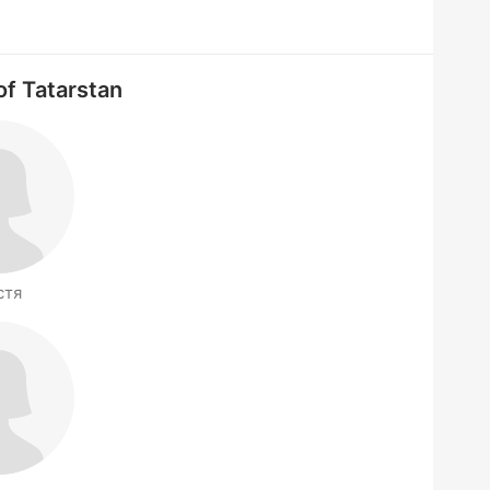
of Tatarstan
стя