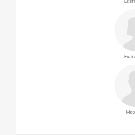
Екат
Екат
Мар
Halaman orang di sekitarmu