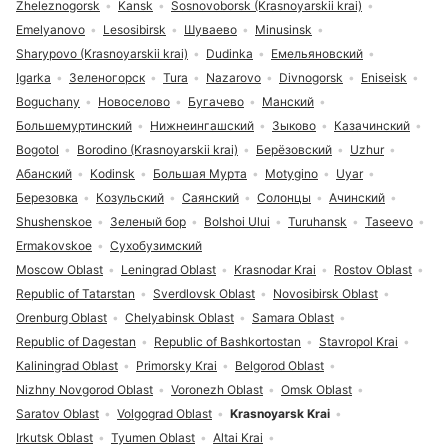
Zheleznogorsk
Kansk
Sosnovoborsk (Krasnoyarskii krai)
Emelyanovo
Lesosibirsk
Шуваево
Minusinsk
Sharypovo (Krasnoyarskii krai)
Dudinka
Емельяновский
Igarka
Зеленогорск
Tura
Nazarovo
Divnogorsk
Eniseisk
Boguchany
Новоселово
Бугачево
Манский
Большемуртинский
Нижнеингашский
Зыково
Казачинский
Bogotol
Borodino (Krasnoyarskii krai)
Берёзовский
Uzhur
Абанский
Kodinsk
Большая Мурта
Motygino
Uyar
Березовка
Козульский
Саянский
Солонцы
Ачинский
Shushenskoe
Зеленый бор
Bolshoi Ului
Turuhansk
Taseevo
Ermakovskoe
Сухобузимский
Moscow Oblast
Leningrad Oblast
Krasnodar Krai
Rostov Oblast
Republic of Tatarstan
Sverdlovsk Oblast
Novosibirsk Oblast
Orenburg Oblast
Chelyabinsk Oblast
Samara Oblast
Republic of Dagestan
Republic of Bashkortostan
Stavropol Krai
Kaliningrad Oblast
Primorsky Krai
Belgorod Oblast
Nizhny Novgorod Oblast
Voronezh Oblast
Omsk Oblast
Saratov Oblast
Volgograd Oblast
Krasnoyarsk Krai
Irkutsk Oblast
Tyumen Oblast
Altai Krai