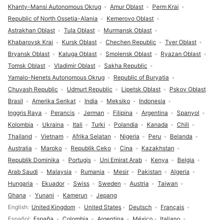
Khanty-Mansi Autonomous Okrug
Amur Oblast
Perm Krai
Republic of North Ossetia-Alania
Kemerovo Oblast
Astrakhan Oblast
Tula Oblast
Murmansk Oblast
Khabarovsk Krai
Kursk Oblast
Chechen Republic
Tver Oblast
Bryansk Oblast
Kaluga Oblast
Smolensk Oblast
Ryazan Oblast
Tomsk Oblast
Vladimir Oblast
Sakha Republic
Yamalo-Nenets Autonomous Okrug
Republic of Buryatia
Chuvash Republic
Udmurt Republic
Lipetsk Oblast
Pskov Oblast
Brasil
Amerika Serikat
India
Meksiko
Indonesia
Inggris Raya
Perancis
Jerman
Filipina
Argentina
Spanyol
Kolombia
Ukraina
Itali
Turki
Polandia
Kanada
Chili
Thailand
Vietnam
Afrika Selatan
Nigeria
Peru
Belanda
Australia
Maroko
Republik Ceko
Cina
Kazakhstan
Republik Dominika
Portugis
Uni Emirat Arab
Kenya
Belgia
Arab Saudi
Malaysia
Rumania
Mesir
Pakistan
Algeria
Hungaria
Ekuador
Swiss
Sweden
Austria
Taiwan
Ghana
Yunani
Kamerun
Jepang
Pilihan bahasa
English
United Kingdom
United States
Deutsch
Français
Español
España
Colombia
Argentina
México
Italiano