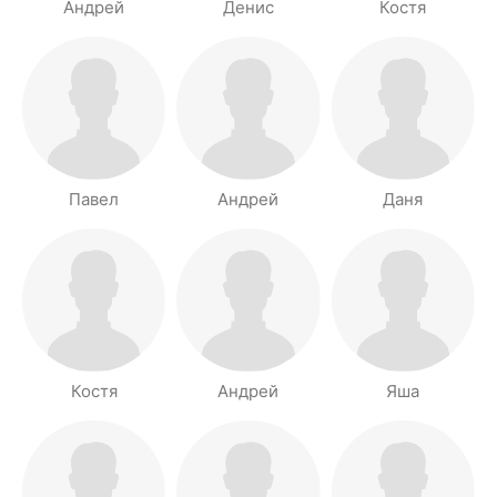
Андрей
Денис
Костя
Павел
Андрей
Даня
Костя
Андрей
Яша