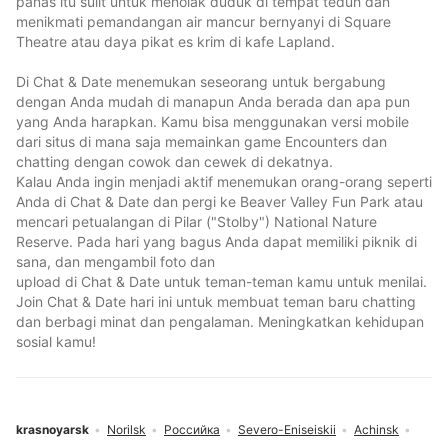
panas itu sulit untuk menolak duduk di tempat teduh dan
menikmati pemandangan air mancur bernyanyi di Square
Theatre atau daya pikat es krim di kafe Lapland.
Di Chat & Date menemukan seseorang untuk bergabung
dengan Anda mudah di manapun Anda berada dan apa pun
yang Anda harapkan. Kamu bisa menggunakan versi mobile
dari situs di mana saja memainkan game Encounters dan
chatting dengan cowok dan cewek di dekatnya.
Kalau Anda ingin menjadi aktif menemukan orang-orang seperti
Anda di Chat & Date dan pergi ke Beaver Valley Fun Park atau
mencari petualangan di Pilar ("Stolby") National Nature
Reserve. Pada hari yang bagus Anda dapat memiliki piknik di
sana, dan mengambil foto dan
upload di Chat & Date untuk teman-teman kamu untuk menilai.
Join Chat & Date hari ini untuk membuat teman baru chatting
dan berbagi minat dan pengalaman. Meningkatkan kehidupan
sosial kamu!
krasnoyarsk
Norilsk
Российка
Severo-Eniseiskii
Achinsk