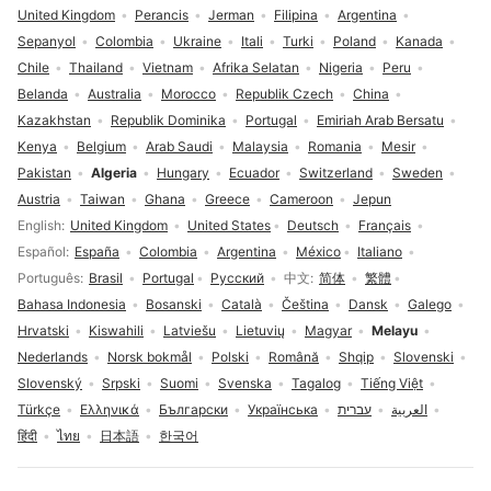
United Kingdom
Perancis
Jerman
Filipina
Argentina
Sepanyol
Colombia
Ukraine
Itali
Turki
Poland
Kanada
Chile
Thailand
Vietnam
Afrika Selatan
Nigeria
Peru
Belanda
Australia
Morocco
Republik Czech
China
Kazakhstan
Republik Dominika
Portugal
Emiriah Arab Bersatu
Kenya
Belgium
Arab Saudi
Malaysia
Romania
Mesir
Pakistan
Algeria
Hungary
Ecuador
Switzerland
Sweden
Austria
Taiwan
Ghana
Greece
Cameroon
Jepun
Pilihan bahasa
English
United Kingdom
United States
Deutsch
Français
Español
España
Colombia
Argentina
México
Italiano
Português
Brasil
Portugal
Русский
中文
简体
繁體
Bahasa Indonesia
Bosanski
Català
Čeština
Dansk
Galego
Hrvatski
Kiswahili
Latviešu
Lietuvių
Magyar
Melayu
Nederlands
Norsk bokmål
Polski
Română
Shqip
Slovenski
Slovenský
Srpski
Suomi
Svenska
Tagalog
Tiếng Việt
Türkçe
Ελληνικά
Български
Українська
עברית
العربية
हिंदी
ไทย
日本語
한국어