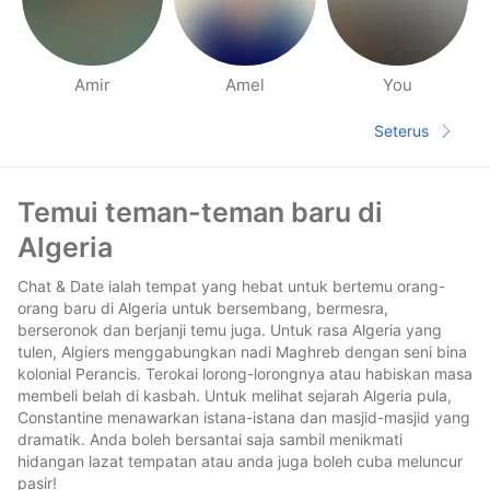
Amir
Amel
You
Halaman orang berdekatan
Seterus
Halaman s
Pengaki
Temui teman-teman baru di
Algeria
Chat & Date ialah tempat yang hebat untuk bertemu orang-
orang baru di Algeria untuk bersembang, bermesra,
berseronok dan berjanji temu juga. Untuk rasa Algeria yang
tulen, Algiers menggabungkan nadi Maghreb dengan seni bina
kolonial Perancis. Terokai lorong-lorongnya atau habiskan masa
membeli belah di kasbah. Untuk melihat sejarah Algeria pula,
Constantine menawarkan istana-istana dan masjid-masjid yang
dramatik. Anda boleh bersantai saja sambil menikmati
hidangan lazat tempatan atau anda juga boleh cuba meluncur
pasir!