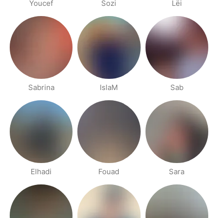
Youcef
Sozi
Lëi
Sabrina
IslaM
Sab
Elhadi
Fouad
Sara