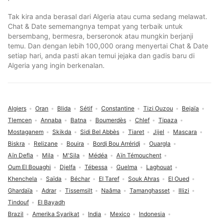
Tak kira anda berasal dari Algeria atau cuma sedang melawat.
Chat & Date sememangnya tempat yang terbaik untuk
bersembang, bermesra, berseronok atau mungkin berjanji
temu. Dan dengan lebih 100,000 orang menyertai Chat & Date
setiap hari, anda pasti akan temui jejaka dan gadis baru di
Algeria yang ingin berkenalan.
Algiers
Oran
Blida
Sétif
Constantine
Tizi Ouzou
Bejaïa
Tlemcen
Annaba
Batna
Boumerdès
Chlef
Tipaza
Mostaganem
Skikda
Sidi Bel Abbès
Tiaret
Jijel
Mascara
Biskra
Relizane
Bouira
Bordj Bou Arréridj
Ouargla
Aïn Defla
Mila
M'Sila
Médéa
Aïn Témouchent
Oum El Bouaghi
Djelfa
Tébessa
Guelma
Laghouat
Khenchela
Saïda
Béchar
El Taref
Souk Ahras
El Oued
Ghardaïa
Adrar
Tissemsilt
Naâma
Tamanghasset
Illizi
Tindouf
El Bayadh
Brazil
Amerika Syarikat
India
Mexico
Indonesia