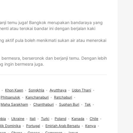
rjanji temu juga! Bangkok merupakan bandaraya yang
ti atau terokai bandar ini dengan berjalan kaki
ng aktif pula boleh menikmati sukan air atau menerokai
bermesra, berseronok dan berjanji temu. Dengan lebih
ng ingin bermesra juga.
Khon Kaen
Songkhla
Ayutthaya
Udon Thani
Phitsanulok
Kanchanaburi
Ratchaburi
Maha Sarakham
Chanthaburi
Suphan Buri
Tak
mbia
Ukraine
Itali
Turki
Poland
Kanada
Chile
lik Dominika
Portugal
Emiriah Arab Bersatu
Kenya
wan
Ghana
Greece
Cameroon
Jepun