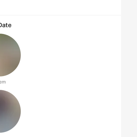
Date
em