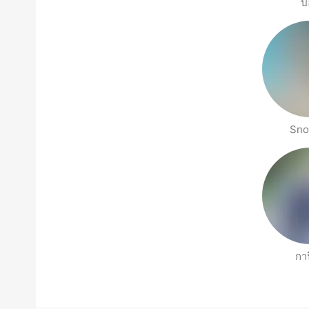
ปล
Sno
กาฟ
Halaman orang berdekatan