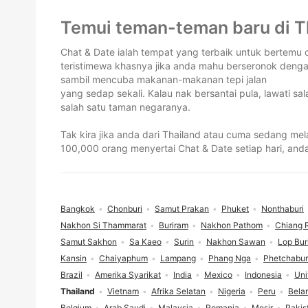
Pengaki
Temui teman-teman baru di T
Chat & Date ialah tempat yang terbaik untuk bertemu
teristimewa khasnya jika anda mahu berseronok denga
sambil mencuba makanan-makanan tepi jalan
yang sedap sekali. Kalau nak bersantai pula, lawati sa
salah satu taman negaranya.
Tak kira jika anda dari Thailand atau cuma sedang m
100,000 orang menyertai Chat & Date setiap hari, anda
Bangkok
Chonburi
Samut Prakan
Phuket
Nonthaburi
Nakhon Si Thammarat
Buriram
Nakhon Pathom
Chiang 
Samut Sakhon
Sa Kaeo
Surin
Nakhon Sawan
Lop Bur
Kansin
Chaiyaphum
Lampang
Phang Nga
Phetchabur
Brazil
Amerika Syarikat
India
Mexico
Indonesia
Uni
Thailand
Vietnam
Afrika Selatan
Nigeria
Peru
Bela
Belgium
Arab Saudi
Malaysia
Romania
Mesir
Pakis