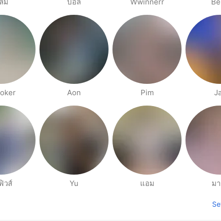
ื้ม
บอล
Wwinnerr
Be
oker
Aon
Pim
J
ิวส์
Yu
แอม
มาร
Se