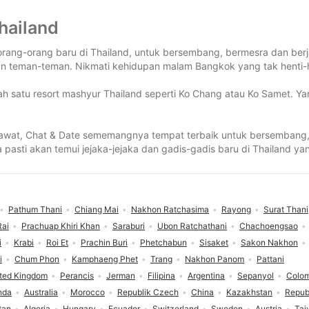
hailand
 orang-orang baru di Thailand, untuk bersembang, bermesra dan be
n teman-teman. Nikmati kehidupan malam Bangkok yang tak henti-hen
lah satu resort mashyur Thailand seperti Ko Chang atau Ko Samet. Ya
elawat, Chat & Date sememangnya tempat terbaik untuk bersembang, 
 pasti akan temui jejaka-jejaka dan gadis-gadis baru di Thailand ya
Pathum Thani
Chiang Mai
Nakhon Ratchasima
Rayong
Surat Thani
Rai
Prachuap Khiri Khan
Saraburi
Ubon Ratchathani
Chachoengsao
i
Krabi
Roi Et
Prachin Buri
Phetchabun
Sisaket
Sakon Nakhon
i
Chum Phon
Kamphaeng Phet
Trang
Nakhon Panom
Pattani
ted Kingdom
Perancis
Jerman
Filipina
Argentina
Sepanyol
Colo
nda
Australia
Morocco
Republik Czech
China
Kazakhstan
Repub
tan
Algeria
Hungary
Ecuador
Switzerland
Sweden
Austria
Tai