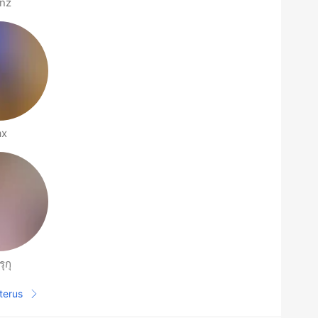
nz
ax
ุกุ
terus
Halaman selanjutnya