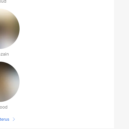
xud
zain
ood
terus
Halaman selanjutnya