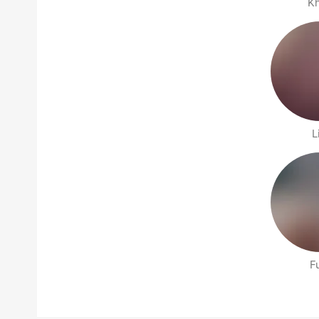
K
L
F
Halaman orang berdekatan