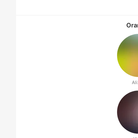
Ora
Al