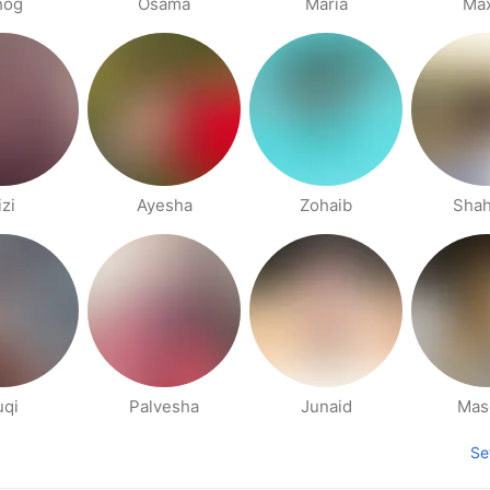
hog
Osama
Maria
Ma
izi
Ayesha
Zohaib
Shah
uqi
Palvesha
Junaid
Mas
Se