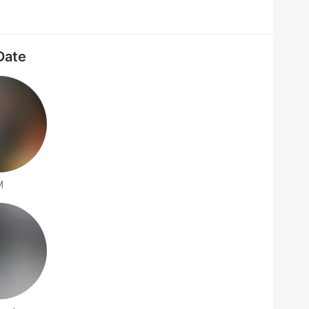
Date
M