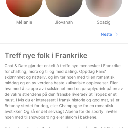
Mélanie
Jiovanah
Soazig
Side med folk i nærheten
Neste
Neste sid
Footer
Treff nye folk i Frankrike
Chat & Date gjør det enkelt å treffe nye mennesker i Frankrike
for chatting, moro og til og med dating. Oppdag Paris'
skjønnnhet og natteliv, og inviter noen med til en romantisk
middag og en av verdens beste kulinariske opplevelser. Eller
hva med å slappe av i solskinnet med en paraplydrink på en av
de vakre strendene på den franske rivierae? St Tropez er et
must. Hvis du er interessert i fransk historie og god mat, så er
Britanny stedet for deg, eller Champagne for en romantisk
avstikker. Og så er det selvsagt Alpene for de sporty; inviter
noen med til snowboarding eller slalom i bakkene.