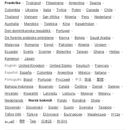
Frankrike
Tyskland
Filippinene
Argentina
Spania
Colombia
Ukraina
Italia
Tyrkia
Polen
Canada
Chile
Thailand
Vietnam
Sør-Afrika
Nigeria
Peru
Nederland
Australia
Marokko
Tsjekkia
Kina
Kasakhstan
Den dominikanske republikk
Portugal
De forente arabiske emiratene
Kenya
Belgia
Saudi Arabia
Malaysia
Romania
Egypt
Pakistan
Algerie
Ungarn
Ecuador
Sveits
Sverige
Østerrike
Taiwan
Ghana
Hellas
Kamerun
Japan
Språkvalg
English
United Kingdom
United States
Deutsch
Français
Español
España
Colombia
Argentina
México
Italiano
Português
Brasil
Portugal
Русский
中文
简体
繁體
Bahasa Indonesia
Bosanski
Català
Čeština
Dansk
Galego
Hrvatski
Kiswahili
Latviešu
Lietuvių
Magyar
Melayu
Nederlands
Norsk bokmål
Polski
Română
Shqip
Slovenski
Slovenský
Srpski
Suomi
Svenska
Tagalog
Tiếng Việt
Türkçe
Ελληνικά
Български
Українська
עברית
العربية
हिंदी
ไทย
日本語
한국어