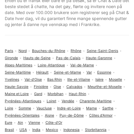
Enten du er fransk eller bare er på besøk, så er Chat & Date det
beste stedet å chatte, ha det gøy, flørte og invitere noen på
date. Med over 100.000 brukere som registrerer seg på Chat &
Date hver dag, vil du garantert finne mange spennende gutter
og jenter å danne nye vennskap med i Frankrike.
Paris
Nord
Bouches-du-Rhône
Rhône
Seine-Saint-Denis
Gironde
Hauts-de-Seine
Pas-de-Calais
Haute-Garonne
Alpes-Maritimes
Loire-Atlantique
Val-de-Marne
Seine-Maritime
Hérault
Seine-et-Marne
Var
Essonne
Yvelines
Val-d'Oise
Bas Rhin
Ille-et-Vilaine
Isère
Moselle
Haute-Savoie
Finistère
Oise
Calvados
Meurthe-et-Moselle
Maine et Loire
Gard
Morbihan
Haut-Rhin
Pyrénées-Atlantiques
Loiret
Vendée
Charente-Maritime
Loire
Somme
Vaucluse
Indre-et-Loire
Marne
Sarthe
Pyrénées-Orientales
Aisne
Puy-de-Dôme
Côtes d'Armor
Eure
Ain
Vienne
Côte-d'Or
Brasil
USA
India
Mexico
Indonesia
Storbritannia