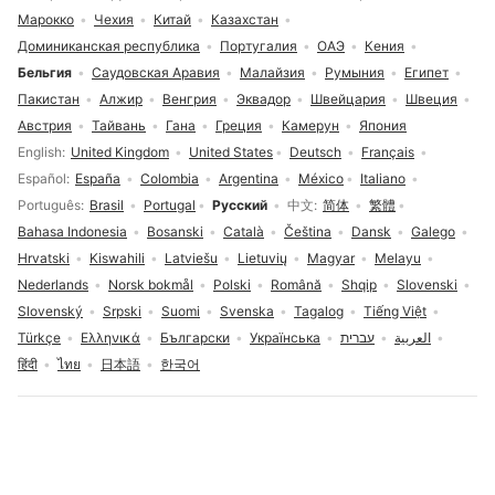
Марокко
Чехия
Китай
Казахстан
Доминиканская республика
Португалия
ОАЭ
Кения
Бельгия
Саудовская Аравия
Малайзия
Румыния
Египет
Пакистан
Алжир
Венгрия
Эквадор
Швейцария
Швеция
Австрия
Тайвань
Гана
Греция
Камерун
Япония
Выбор языка
English
United Kingdom
United States
Deutsch
Français
Español
España
Colombia
Argentina
México
Italiano
Português
Brasil
Portugal
Русский
中文
简体
繁體
Bahasa Indonesia
Bosanski
Català
Čeština
Dansk
Galego
Hrvatski
Kiswahili
Latviešu
Lietuvių
Magyar
Melayu
Nederlands
Norsk bokmål
Polski
Română
Shqip
Slovenski
Slovenský
Srpski
Suomi
Svenska
Tagalog
Tiếng Việt
Türkçe
Ελληνικά
Български
Українська
עברית
العربية
हिंदी
ไทย
日本語
한국어