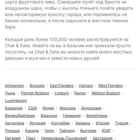
сорта фруктового пива. Совершите полёт над Брюгге на
воздушном шаре, чтобы с высоты птичьего полёта увидеть
всю неповторимую красоту города, или поднимитесь на
башню колокольни, а после отдохните в местном пивном
баре.
Каждый день более 100,000 человек регистрируются на
Chat & Date. Живёте ли вы в Бельгии или приехали просто
погостить, на Chat & Date вы можете найти много местных
девушек и мужчин и завести новых друзей.
Antwerpen
Brussels
East Flanders
Hainaut
West Flanders
Льеж
Flemish Brabant
Limburg
Namur
Walloon Brabant
Luxembourg
Бразилия
США
Индия
Мексика
Индонезия
Великобритания
Франция
Германия
Филиппины
Аргентина
Испания
Колумбия
Украина
Италия
Турция
Польша
Канада
Чили
Тайланд
Вьетнам
ЮАР
Нигерия
Перу
Нидерланды (Голландия)
Австралия