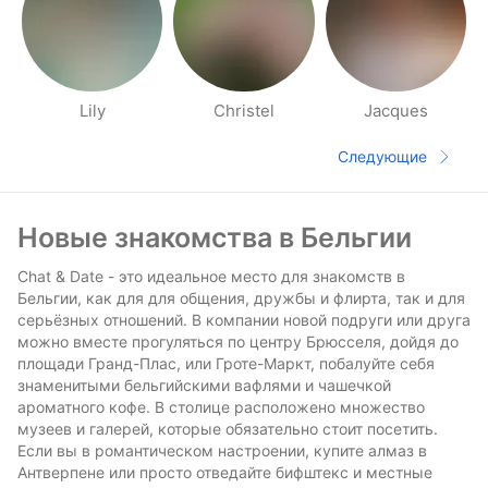
Lily
Christel
Jacques
Страницы раздела Рядом
Следующие
Следующая 
Футер сайта
Новые знакомства в Бельгии
Chat & Date - это идеальное место для знакомств в
Бельгии, как для для общения, дружбы и флирта, так и для
серьёзных отношений. В компании новой подруги или друга
можно вместе прогуляться по центру Брюсселя, дойдя до
площади Гранд-Плас, или Гроте-Маркт, побалуйте себя
знаменитыми бельгийскими вафлями и чашечкой
ароматного кофе. В столице расположено множество
музеев и галерей, которые обязательно стоит посетить.
Если вы в романтическом настроении, купите алмаз в
Антверпене или просто отведайте бифштекс и местные