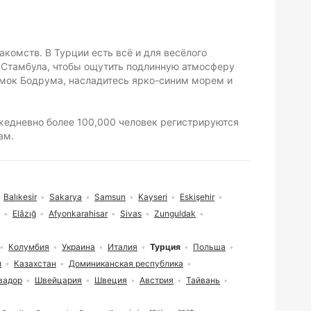
акомств. В Турции есть всё и для весёлого
 Стамбула, чтобы ощутить подлинную атмосферу
амок Бодрума, насладитесь ярко-синим морем и
Ежедневно более 100,000 человек регистрируются
ам.
Balıkesir
Sakarya
Samsun
Kayseri
Eskişehir
Elâzığ
Afyonkarahisar
Sivas
Zunguldak
Колумбия
Украина
Италия
Турция
Польша
й
Казахстан
Доминиканская республика
вадор
Швейцария
Швеция
Австрия
Тайвань