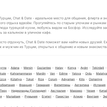
урции, Chat & Date - идеальное место для общения, флирта и зн
ого отдыха вдвоём. Прогуляйтесь по старым улочкам и рынкам
люда турецкой кухни, любуясь видом на Босфор. Исследуйте з
ь за кальяном в уличном кафе.
осто отдохнуть, Chat & Date поможет вам найти новых друзей. 
шек и мужчин из Турции, открытых к общению и новым знакомств
угла
Adana
Mersin
Gaziantep
Hatay
Konya
Aydın
Tekirdağ
kale
Kahramanmaraş
Mardin
Van
Edirne
Yalova
Ordu
Malatya
üzce
Kütahya
Tokat
Rize
Çorum
Adıyaman
Kilis
Osmaniye
кобритания
Франция
Германия
Филиппины
Аргентина
Испания
Перу
Нидерланды (Голландия)
Австралия
Марокко
Чехия
Кита
ия
Малайзия
Румыния
Египет
Пакистан
Алжир
Венгрия
Эк