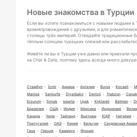
Футер сайта
Новые знакомства в Турции
Если вы хотите познакомиться с новыми людьми в Т
времяпровождения с друзьями, и для романтическ
столицы трёх империй. Отведайте традиционные б
тёплым солнцем турецких пляжей или расслабьтес
Живёте ли вы в Турции уже давно или приехали пр
на Chat & Date, поэтому здесь всегда много деву
Стамбул
İzmir
Анкара
Анталия
Bursa
Kocaeli
М
Manisa
Şanlıurfa
Diyarbakır
Denizli
Trabzon
Çanak
Erzurum
Şırnak
Isparta
Uşak
Kırklareli
Batman
D
Бразилия
США
Индия
Мексика
Индонезия
Вели
Канада
Чили
Тайланд
Вьетнам
ЮАР
Нигерия
Португалия
ОАЭ
Кения
Бельгия
Саудовская Арав
Гана
Греция
Камерун
Япония