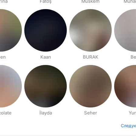
rina
Fatoş
Muskem
Muha
ren
Kaan
BURAK
Be
olate
İlayda
Seher
Yu
Следу