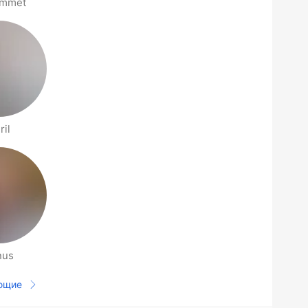
mmet
ril
nus
ющие
Следующая страница