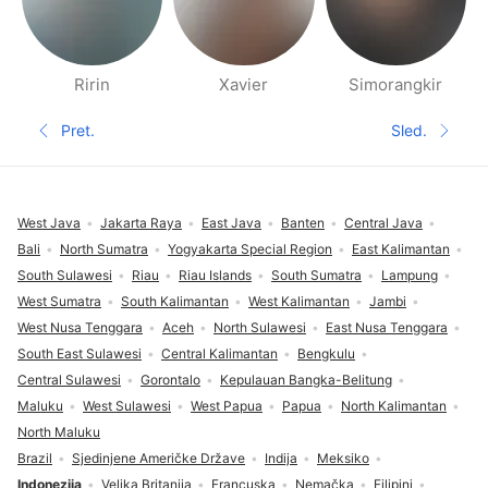
Ririn
Xavier
Simorangkir
Stranice Ljudi u blizini
Pret.
Sled.
Prethodna stranica
Sledeća 
Podnožje
West Java
Jakarta Raya
East Java
Banten
Central Java
Bali
North Sumatra
Yogyakarta Special Region
East Kalimantan
South Sulawesi
Riau
Riau Islands
South Sumatra
Lampung
West Sumatra
South Kalimantan
West Kalimantan
Jambi
West Nusa Tenggara
Aceh
North Sulawesi
East Nusa Tenggara
South East Sulawesi
Central Kalimantan
Bengkulu
Central Sulawesi
Gorontalo
Kepulauan Bangka-Belitung
Maluku
West Sulawesi
West Papua
Papua
North Kalimantan
North Maluku
Brazil
Sjedinjene Američke Države
Indija
Meksiko
Indonezija
Velika Britanija
Francuska
Nemačka
Filipini