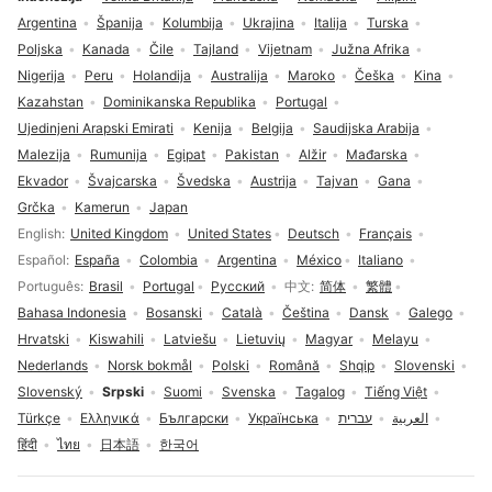
Argentina
Španija
Kolumbija
Ukrajina
Italija
Turska
Poljska
Kanada
Čile
Tajland
Vijetnam
Južna Afrika
Nigerija
Peru
Holandija
Australija
Maroko
Češka
Kina
Kazahstan
Dominikanska Republika
Portugal
Ujedinjeni Arapski Emirati
Kenija
Belgija
Saudijska Arabija
Malezija
Rumunija
Egipat
Pakistan
Alžir
Mađarska
Ekvador
Švajcarska
Švedska
Austrija
Tajvan
Gana
Grčka
Kamerun
Japan
Izbor jezika
English
United Kingdom
United States
Deutsch
Français
Español
España
Colombia
Argentina
México
Italiano
Português
Brasil
Portugal
Русский
中文
简体
繁體
Bahasa Indonesia
Bosanski
Català
Čeština
Dansk
Galego
Hrvatski
Kiswahili
Latviešu
Lietuvių
Magyar
Melayu
Nederlands
Norsk bokmål
Polski
Română
Shqip
Slovenski
Slovenský
Srpski
Suomi
Svenska
Tagalog
Tiếng Việt
Türkçe
Ελληνικά
Български
Українська
עברית
العربية
हिंदी
ไทย
日本語
한국어