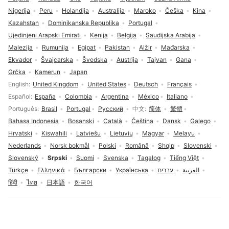
Nigerija
Peru
Holandija
Australija
Maroko
Češka
Kina
Kazahstan
Dominikanska Republika
Portugal
Ujedinjeni Arapski Emirati
Kenija
Belgija
Saudijska Arabija
Malezija
Rumunija
Egipat
Pakistan
Alžir
Mađarska
Ekvador
Švajcarska
Švedska
Austrija
Tajvan
Gana
Grčka
Kamerun
Japan
Izbor jezika
English
United Kingdom
United States
Deutsch
Français
Español
España
Colombia
Argentina
México
Italiano
Português
Brasil
Portugal
Русский
中文
简体
繁體
Bahasa Indonesia
Bosanski
Català
Čeština
Dansk
Galego
Hrvatski
Kiswahili
Latviešu
Lietuvių
Magyar
Melayu
Nederlands
Norsk bokmål
Polski
Română
Shqip
Slovenski
Slovenský
Srpski
Suomi
Svenska
Tagalog
Tiếng Việt
Türkçe
Ελληνικά
Български
Українська
עברית
العربية
हिंदी
ไทย
日本語
한국어