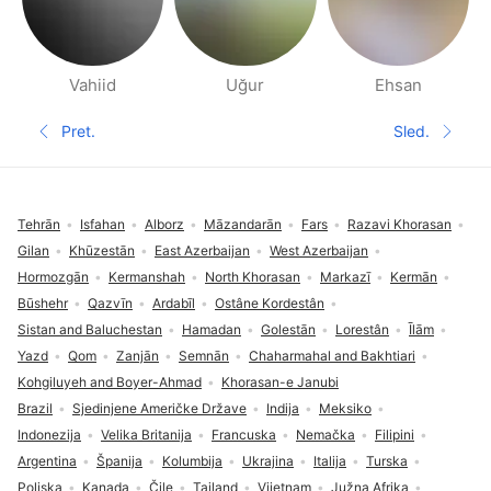
Vahiid
Uğur
Ehsan
Stranice Ljudi u blizini
Pret.
Sled.
Prethodna stranica
Sledeća 
Podnožje
Tehrān
Isfahan
Alborz
Māzandarān
Fars
Razavi Khorasan
Gilan
Khūzestān
East Azerbaijan
West Azerbaijan
Hormozgān
Kermanshah
North Khorasan
Markazī
Kermān
Būshehr
Qazvīn
Ardabīl
Ostâne Kordestân
Sistan and Baluchestan
Hamadan
Golestān
Lorestân
Īlām
Yazd
Qom
Zanjān
Semnān
Chaharmahal and Bakhtiari
Kohgiluyeh and Boyer-Ahmad
Khorasan-e Janubi
Brazil
Sjedinjene Američke Države
Indija
Meksiko
Indonezija
Velika Britanija
Francuska
Nemačka
Filipini
Argentina
Španija
Kolumbija
Ukrajina
Italija
Turska
Poljska
Kanada
Čile
Tajland
Vijetnam
Južna Afrika