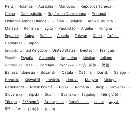
Peru
Holanda
Austrália
Marrocos
República Tcheca
China
Cazaquistão
República Dominicana
Portugal
Emirados Árabes Unidos
Quênia
Bélgica
Arábia Saudita
Malásia
Romênia
Egito
Paquistão
Argélia
Hungria
Equador
Suíça
Suécia
Áustria
Taiwan
Gana
Grécia
Camarões
Japão
Seleção de idioma
English
United Kingdom
United States
Deutsch
Français
Español
España
Colombia
Argentina
México
Italiano
Português
Brasil
Portugal
Русский
中文
简体
繁體
Bahasa Indonesia
Bosanski
Català
Čeština
Dansk
Galego
Hrvatski
Kiswahili
Latviešu
Lietuvių
Magyar
Melayu
Nederlands
Norsk bokmål
Polski
Română
Shqip
Slovenski
Slovenský
Srpski
Suomi
Svenska
Tagalog
Tiếng Việt
Türkçe
Ελληνικά
Български
Українська
עברית
العربية
हिंदी
ไทย
日本語
한국어