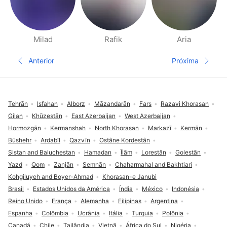
Milad
Rafik
Aria
Páginas Pessoas Perto
Anterior
Próxima
Página anterior
Página seg
Rodapé
Tehrān
Isfahan
Alborz
Māzandarān
Fars
Razavi Khorasan
Gilan
Khūzestān
East Azerbaijan
West Azerbaijan
Hormozgān
Kermanshah
North Khorasan
Markazī
Kermān
Būshehr
Ardabīl
Qazvīn
Ostâne Kordestân
Sistan and Baluchestan
Hamadan
Īlām
Lorestân
Golestān
Yazd
Qom
Zanjān
Semnān
Chaharmahal and Bakhtiari
Kohgiluyeh and Boyer-Ahmad
Khorasan-e Janubi
Brasil
Estados Unidos da América
Índia
México
Indonésia
Reino Unido
França
Alemanha
Filipinas
Argentina
Espanha
Colômbia
Ucrânia
Itália
Turquia
Polônia
Canadá
Chile
Tailândia
Vietnã
África do Sul
Nigéria