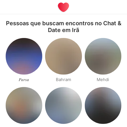
Pessoas que buscam encontros no Chat &
Date em Irã
𝑷𝒂𝒓𝒔𝒂
Bahram
Mehdi