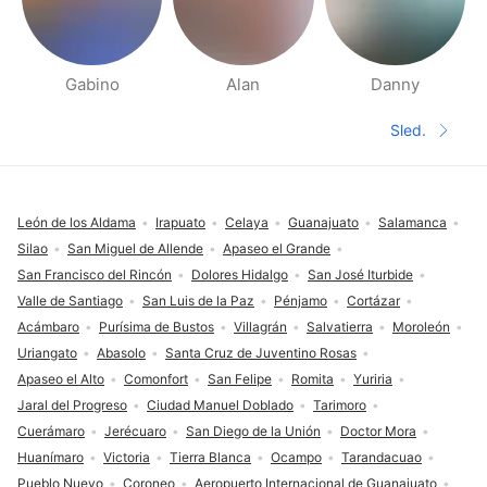
Gabino
Alan
Danny
Stranice Ljudi u blizini
Sled.
Sledeća 
Podnožje
León de los Aldama
Irapuato
Celaya
Guanajuato
Salamanca
Silao
San Miguel de Allende
Apaseo el Grande
San Francisco del Rincón
Dolores Hidalgo
San José Iturbide
Valle de Santiago
San Luis de la Paz
Pénjamo
Cortázar
Acámbaro
Purísima de Bustos
Villagrán
Salvatierra
Moroleón
Uriangato
Abasolo
Santa Cruz de Juventino Rosas
Apaseo el Alto
Comonfort
San Felipe
Romita
Yuriria
Jaral del Progreso
Ciudad Manuel Doblado
Tarimoro
Cuerámaro
Jerécuaro
San Diego de la Unión
Doctor Mora
Huanímaro
Victoria
Tierra Blanca
Ocampo
Tarandacuao
Pueblo Nuevo
Coroneo
Aeropuerto Internacional de Guanajuato