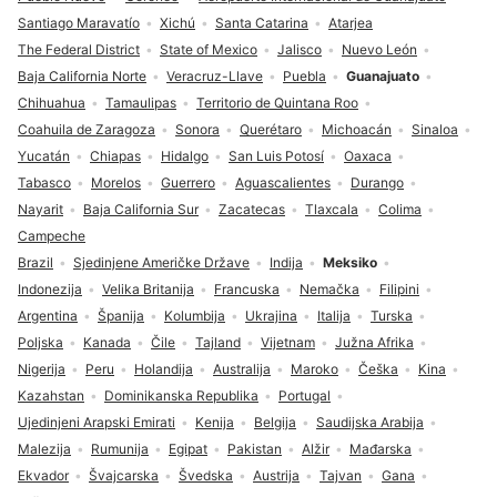
Santiago Maravatío
Xichú
Santa Catarina
Atarjea
The Federal District
State of Mexico
Jalisco
Nuevo León
Baja California Norte
Veracruz-Llave
Puebla
Guanajuato
Chihuahua
Tamaulipas
Territorio de Quintana Roo
Coahuila de Zaragoza
Sonora
Querétaro
Michoacán
Sinaloa
Yucatán
Chiapas
Hidalgo
San Luis Potosí
Oaxaca
Tabasco
Morelos
Guerrero
Aguascalientes
Durango
Nayarit
Baja California Sur
Zacatecas
Tlaxcala
Colima
Campeche
Brazil
Sjedinjene Američke Države
Indija
Meksiko
Indonezija
Velika Britanija
Francuska
Nemačka
Filipini
Argentina
Španija
Kolumbija
Ukrajina
Italija
Turska
Poljska
Kanada
Čile
Tajland
Vijetnam
Južna Afrika
Nigerija
Peru
Holandija
Australija
Maroko
Češka
Kina
Kazahstan
Dominikanska Republika
Portugal
Ujedinjeni Arapski Emirati
Kenija
Belgija
Saudijska Arabija
Malezija
Rumunija
Egipat
Pakistan
Alžir
Mađarska
Ekvador
Švajcarska
Švedska
Austrija
Tajvan
Gana