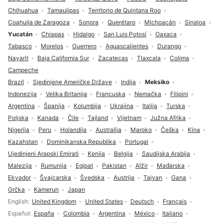
Chihuahua
Tamaulipas
Territorio de Quintana Roo
Coahuila de Zaragoza
Sonora
Querétaro
Michoacán
Sinaloa
Yucatán
Chiapas
Hidalgo
San Luis Potosí
Oaxaca
Tabasco
Morelos
Guerrero
Aguascalientes
Durango
Nayarit
Baja California Sur
Zacatecas
Tlaxcala
Colima
Campeche
Brazil
Sjedinjene Američke Države
Indija
Meksiko
Indonezija
Velika Britanija
Francuska
Nemačka
Filipini
Argentina
Španija
Kolumbija
Ukrajina
Italija
Turska
Poljska
Kanada
Čile
Tajland
Vijetnam
Južna Afrika
Nigerija
Peru
Holandija
Australija
Maroko
Češka
Kina
Kazahstan
Dominikanska Republika
Portugal
Ujedinjeni Arapski Emirati
Kenija
Belgija
Saudijska Arabija
Malezija
Rumunija
Egipat
Pakistan
Alžir
Mađarska
Ekvador
Švajcarska
Švedska
Austrija
Tajvan
Gana
Grčka
Kamerun
Japan
Izbor jezika
English
United Kingdom
United States
Deutsch
Français
Español
España
Colombia
Argentina
México
Italiano