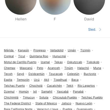
Hellen
F
David
Stranice Ljudi u blizini
Sled.
Sledeća 
Podnožje
Mérida
Kanasín
Progreso
Valladolid
Umán
Tizimín
Conkal
Ticul
Quintana Roo
Hunucmá
Motul de Carrillo Puerto
Izamal
Tekax
Oxkutzcab
Tixkokob
Chemax
Maxcanú
Peto
Acanceh
Tinúm
Halachó
Muna
Tecoh
Seyé
Dzidzantún
Tzucacab
Celestún
Buctzotz
Espita
Temozón
Ucú
Akil
Tixpéhual
Baca
Telchac Puerto
Chocholá
Cacalchén
Tekit
Río Lagartos
Dzemul
Homún
Ixil
Samahil
Yaxcabá
Panabá
Chichimilá
Timucuy
Sotuta
Chicxulub Pueblo
Telchac Pueblo
The Federal District
State of Mexico
Jalisco
Nuevo León
Baja California Norte
Veracruz-Llave
Puebla
Guanajuato