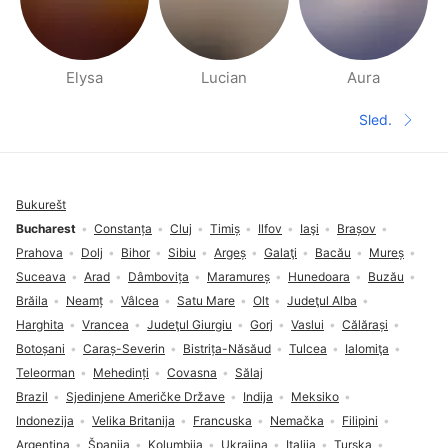
Elysa
Lucian
Aura
Stranice Ljudi u blizini
Sled.
Sledeća 
Podnožje
Bukurešt
Bucharest
Constanța
Cluj
Timiș
Ilfov
Iaşi
Brașov
Prahova
Dolj
Bihor
Sibiu
Argeș
Galaţi
Bacău
Mureș
Suceava
Arad
Dâmbovița
Maramureș
Hunedoara
Buzău
Brăila
Neamț
Vâlcea
Satu Mare
Olt
Judeţul Alba
Harghita
Vrancea
Judeţul Giurgiu
Gorj
Vaslui
Călărași
Botoșani
Caraș-Severin
Bistrița-Năsăud
Tulcea
Ialomiţa
Teleorman
Mehedinți
Covasna
Sălaj
Brazil
Sjedinjene Američke Države
Indija
Meksiko
Indonezija
Velika Britanija
Francuska
Nemačka
Filipini
Argentina
Španija
Kolumbija
Ukrajina
Italija
Turska