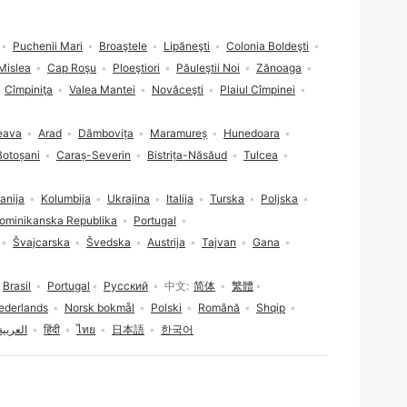
Puchenii Mari
Broaştele
Lipăneşti
Colonia Boldeşti
Mislea
Cap Roşu
Ploeştiori
Păuleştii Noi
Zănoaga
Cîmpiniţa
Valea Mantei
Novăceşti
Plaiul Cîmpinei
eava
Arad
Dâmbovița
Maramureș
Hunedoara
Botoșani
Caraș-Severin
Bistrița-Năsăud
Tulcea
anija
Kolumbija
Ukrajina
Italija
Turska
Poljska
ominikanska Republika
Portugal
Švajcarska
Švedska
Austrija
Tajvan
Gana
Brasil
Portugal
Русский
中文
简体
繁體
ederlands
Norsk bokmål
Polski
Română
Shqip
العربية
हिंदी
ไทย
日本語
한국어