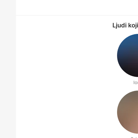
Ljudi ko
Io