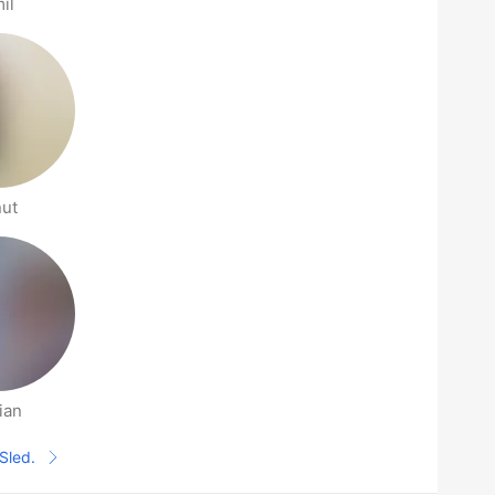
il
nut
ian
Sled.
Sledeća stranica