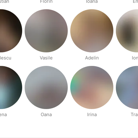
stian
Florin
Ioana
Em
lescu
Vasile
Adelin
Io
ena
Oana
Irina
Tra