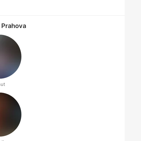
: Prahova
nut