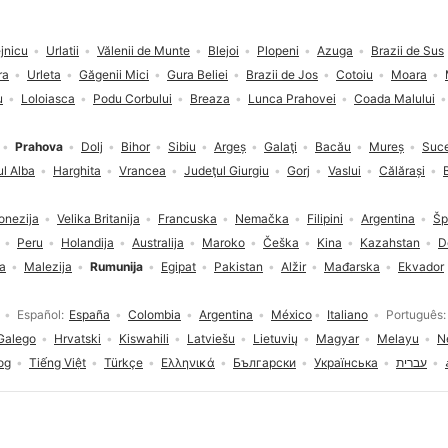
ejnicu
Urlatii
Vălenii de Munte
Blejoi
Plopeni
Azuga
Brazii de Sus
ra
Urleta
Găgenii Mici
Gura Beliei
Brazii de Jos
Cotoiu
Moara
u
Loloiasca
Podu Corbului
Breaza
Lunca Prahovei
Coada Malului
Prahova
Dolj
Bihor
Sibiu
Argeș
Galaţi
Bacău
Mureș
Suc
l Alba
Harghita
Vrancea
Judeţul Giurgiu
Gorj
Vaslui
Călărași
onezija
Velika Britanija
Francuska
Nemačka
Filipini
Argentina
Šp
Peru
Holandija
Australija
Maroko
Češka
Kina
Kazahstan
D
ja
Malezija
Rumunija
Egipat
Pakistan
Alžir
Mađarska
Ekvador
Español
España
Colombia
Argentina
México
Italiano
Português
Galego
Hrvatski
Kiswahili
Latviešu
Lietuvių
Magyar
Melayu
N
og
Tiếng Việt
Türkçe
Ελληνικά
Български
Українська
עברית