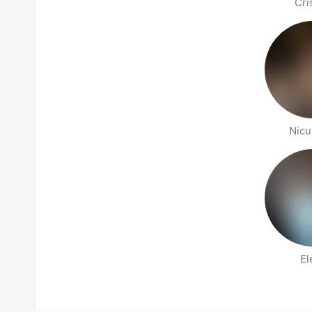
Cri
Nicu
El
Stranice Ljudi u blizini