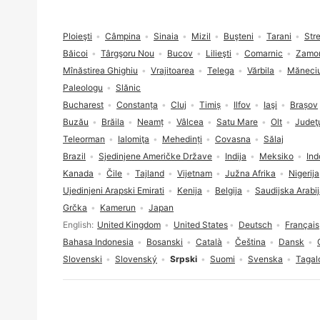
Podnožje
Ploieşti
Câmpina
Sinaia
Mizil
Buşteni
Tarani
Str
Băicoi
Târgşoru Nou
Bucov
Lilieşti
Comarnic
Zamo
Mînăstirea Ghighiu
Vrajitoarea
Telega
Vărbila
Măneci
Paleologu
Slănic
Bucharest
Constanța
Cluj
Timiș
Ilfov
Iaşi
Brașov
Buzău
Brăila
Neamț
Vâlcea
Satu Mare
Olt
Judeţu
Teleorman
Ialomiţa
Mehedinți
Covasna
Sălaj
Brazil
Sjedinjene Američke Države
Indija
Meksiko
Ind
Kanada
Čile
Tajland
Vijetnam
Južna Afrika
Nigerija
Ujedinjeni Arapski Emirati
Kenija
Belgija
Saudijska Arabi
Grčka
Kamerun
Japan
Izbor jezika
English
United Kingdom
United States
Deutsch
Français
Bahasa Indonesia
Bosanski
Català
Čeština
Dansk
Slovenski
Slovenský
Srpski
Suomi
Svenska
Tagal