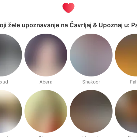
koji žele upoznavanje na Čavrljaj & Upoznaj u: P
xud
Abera
Shakoor
Fa