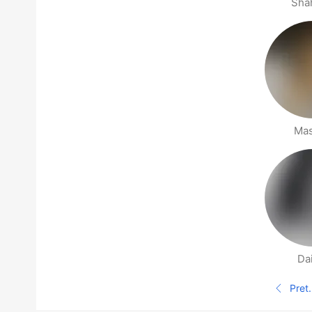
Sha
Ma
Da
Stranica s Ljudima u blizini
Pret.
Pret