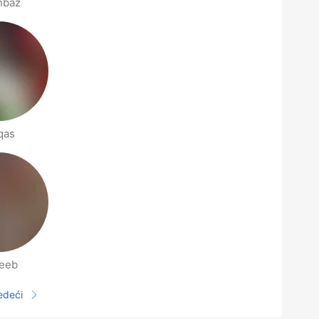
hbaz
qas
eeb
jedeći
Sljedeća stranica