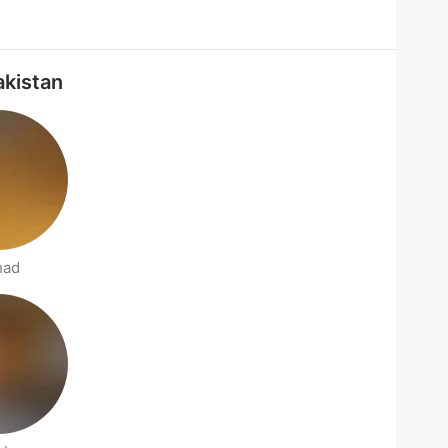
akistan
had