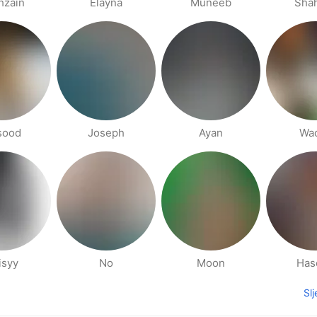
hzain
Elayna
Muneeb
Sha
sood
Joseph
Ayan
Wa
isyy
No
Moon
Has
Sl
hodna stranica