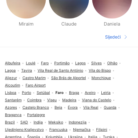
Miraim
Claude
Daniela
Stranica s Ljudima u blizini
Sljedeći
Sljedeća s
Fodnožje
Albufeira
Loulé
Faro
Portimão
Lagos
Silves
Olhão
Lagoa
Tavira
Vila Real de Santo António
Vila do Bispo
Aljezur
Castro Marim
São Brás de Alportel
Monchique
Alcoutim
Faro Airport
Lisboa
Porto
Setúbal
Faro
Braga
Aveiro
Leiria
Santarém
Coimbra
Viseu
Madeira
Viana do Castelo
Azores
Castelo Branco
Beja
Évora
Vila Real
Guarda
Bragança
Portalegre
Brazil
SAD
Indija
Meksiko
Indonezija
Ujedinjeno Kraljevstvo
Francuska
Njemačka
Filipini
Argentina
Španija
Kolumbija
Ukrajina
Italija
Turska