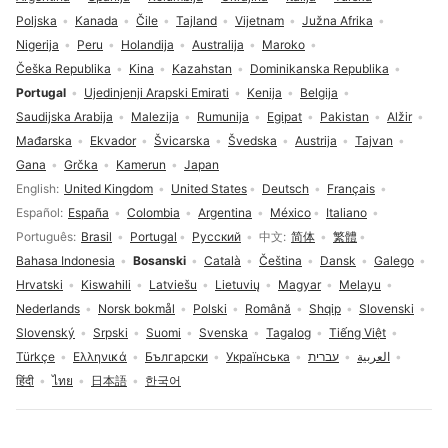
Poljska
Kanada
Čile
Tajland
Vijetnam
Južna Afrika
Nigerija
Peru
Holandija
Australija
Maroko
Češka Republika
Kina
Kazahstan
Dominikanska Republika
Portugal
Ujedinjenji Arapski Emirati
Kenija
Belgija
Saudijska Arabija
Malezija
Rumunija
Egipat
Pakistan
Alžir
Mađarska
Ekvador
Švicarska
Švedska
Austrija
Tajvan
Gana
Grčka
Kamerun
Japan
Izbor jezika
English
United Kingdom
United States
Deutsch
Français
Español
España
Colombia
Argentina
México
Italiano
Português
Brasil
Portugal
Русский
中文
简体
繁體
Bahasa Indonesia
Bosanski
Català
Čeština
Dansk
Galego
Hrvatski
Kiswahili
Latviešu
Lietuvių
Magyar
Melayu
Nederlands
Norsk bokmål
Polski
Română
Shqip
Slovenski
Slovenský
Srpski
Suomi
Svenska
Tagalog
Tiếng Việt
Türkçe
Ελληνικά
Български
Українська
עברית
العربية
हिंदी
ไทย
日本語
한국어