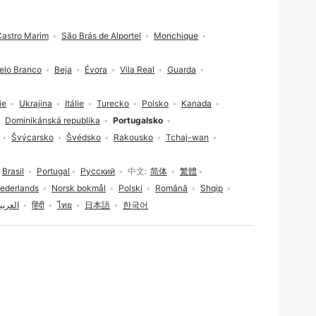
Castro Marim
São Brás de Alportel
Monchique
elo Branco
Beja
Évora
Vila Real
Guarda
ie
Ukrajina
Itálie
Turecko
Polsko
Kanada
Dominikánská republika
Portugalsko
Švýcarsko
Švédsko
Rakousko
Tchaj-wan
Brasil
Portugal
Русский
中文
简体
繁體
ederlands
Norsk bokmål
Polski
Română
Shqip
العربي
हिंदी
ไทย
日本語
한국어