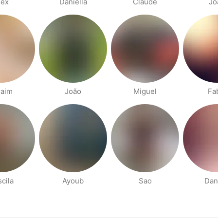
lex
Daniella
Claude
Jo
raim
João
Miguel
Fa
scila
Ayoub
Sao
Dan