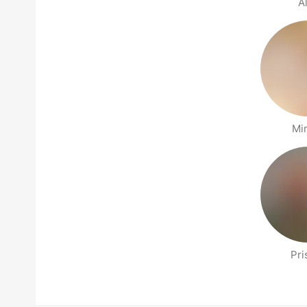
A
Mi
Pri
Stránky Lidé v okolí