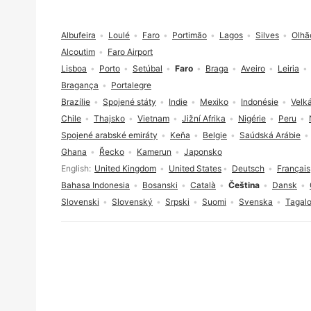
Zápatí
Albufeira
Loulé
Faro
Portimão
Lagos
Silves
Olhã
Alcoutim
Faro Airport
Lisboa
Porto
Setúbal
Faro
Braga
Aveiro
Leiria
Bragança
Portalegre
Brazílie
Spojené státy
Indie
Mexiko
Indonésie
Velká
Chile
Thajsko
Vietnam
Jižní Afrika
Nigérie
Peru
Spojené arabské emiráty
Keňa
Belgie
Saúdská Arábie
Ghana
Řecko
Kamerun
Japonsko
Volba jazyka
English
United Kingdom
United States
Deutsch
Français
Bahasa Indonesia
Bosanski
Català
Čeština
Dansk
Slovenski
Slovenský
Srpski
Suomi
Svenska
Tagal