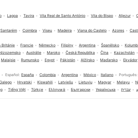
o
Lagoa
Tavira
Vila Real de Santo António
Vila do Bispo
Aljezur
Santarém
Coimbra
Viseu
Madeira
Viana do Castelo
Azores
Cast
 Británie
Francie
Německo
Filipíny
Argentina
Španělsko
Kolumb
Nizozemsko
Austrálie
Maroko
Česká Republika
Čína
Kazachstán
Malajsie
Rumunsko
Egypt
Pákistán
Alžírsko
Maďarsko
Ekvádor
Español
España
Colombia
Argentina
México
Italiano
Português
Galego
Hrvatski
Kiswahili
Latviešu
Lietuvių
Magyar
Melayu
N
og
Tiếng Việt
Türkçe
Ελληνικά
Български
Українська
עברית
ة