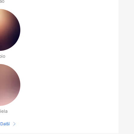
ao
bio
iela
Další
Další stránka