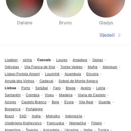
Daliane
Bruno
Gladys
Stranica s Ljudima u blizini
Sljedeći
Sljedeća s
Fodnožje
Lisabon
sintra
Cascais
Loures
Amadora
Oeiras
Odivelas
Vila Franca de Xira
Torres Vedras
Mafra
Alenquer
Lisbon Portela Airport
Lourinhã
Azambuja
Ericeira
Arruda dos Vinhos
Cadaval
Sobral de Monte Agraço
Lisboa
Porto
Setúbal
Faro
Braga
Aveiro
Leiria
Santarém
Coimbra
Viseu
Madeira
Viana do Castelo
Azores
Castelo Branco
Beja
Évora
Vila Real
Guarda
Bragança
Portalegre
Brazil
SAD
Indija
Meksiko
Indonezija
Ujedinjeno Kraljevstvo
Francuska
Njemačka
Filipini
Argentina
Španija
Kolumbija
Ukrajina
Italija
Turska