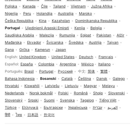
Poljska
Kanada
Čile
Tajland
Vijetnam
Južna Afrika
Nigerija
Peru
Holandija
Australija
Maroko
Češka Republika
Kina
Kazahstan
Dominikanska Republika
Portugal
Ujedinjenji Arapski Emirati
Kenija
Belgija
Saudijska Arabija
Malezija
Rumunija
Egipat
Pakistan
Alžir
Mađarska
Ekvador
Švicarska
Švedska
Austrija
Tajvan
Gana
Grčka
Kamerun
Japan
Izbor jezika
English
United Kingdom
United States
Deutsch
Français
Español
España
Colombia
Argentina
México
Italiano
Português
Brasil
Portugal
Русский
中文
简体
繁體
Bahasa Indonesia
Bosanski
Català
Čeština
Dansk
Galego
Hrvatski
Kiswahili
Latviešu
Lietuvių
Magyar
Melayu
Nederlands
Norsk bokmål
Polski
Română
Shqip
Slovenski
Slovenský
Srpski
Suomi
Svenska
Tagalog
Tiếng Việt
Türkçe
Ελληνικά
Български
Українська
עברית
العربية
हिंदी
ไทย
日本語
한국어