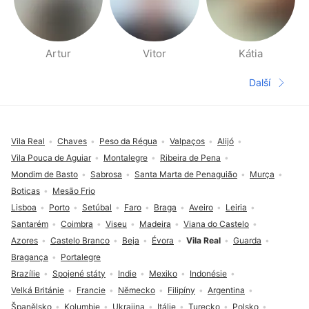
Artur
Vitor
Kátia
Stránky Lidé v okolí
Další
Další str
Zápatí
Vila Real
Chaves
Peso da Régua
Valpaços
Alijó
Vila Pouca de Aguiar
Montalegre
Ribeira de Pena
Mondim de Basto
Sabrosa
Santa Marta de Penaguião
Murça
Boticas
Mesão Frio
Lisboa
Porto
Setúbal
Faro
Braga
Aveiro
Leiria
Santarém
Coimbra
Viseu
Madeira
Viana do Castelo
Azores
Castelo Branco
Beja
Évora
Vila Real
Guarda
Bragança
Portalegre
Brazílie
Spojené státy
Indie
Mexiko
Indonésie
Velká Británie
Francie
Německo
Filipíny
Argentina
Španělsko
Kolumbie
Ukrajina
Itálie
Turecko
Polsko