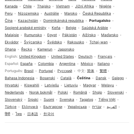
Kanada
Chile
Thajsko
Vietnam
Jižní Afrika
Nigérie
Peru
Nizozemsko
Austrálie
Maroko
Česká Republika
Čína
Kazachstán
Dominikánská republika
Portugalsko
Spojené arabské emiráty
Keňa
Belgie
Saúdská Arábie
Malajsie
Rumunsko
Egypt
Pákistán
Alžírsko
Maďarsko
Ekvádor
Švýcarsko
Švédsko
Rakousko
Tchaj-wan
Ghana
Řecko
Kamerun
Japonsko
Volba jazyka
English
United Kingdom
United States
Deutsch
Français
Español
España
Colombia
Argentina
México
Italiano
Português
Brasil
Portugal
Русский
中文
简体
繁體
Bahasa Indonesia
Bosanski
Català
Čeština
Dansk
Galego
Hrvatski
Kiswahili
Latviešu
Lietuvių
Magyar
Melayu
Nederlands
Norsk bokmål
Polski
Română
Shqip
Slovenski
Slovenský
Srpski
Suomi
Svenska
Tagalog
Tiếng Việt
Türkçe
Ελληνικά
Български
Українська
עברית
العربية
हिंदी
ไทย
日本語
한국어