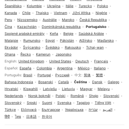
Španělsko
Kolumbie
Ukrajina
Itálie
Turecko
Polsko
Kanada
Chile
Thajsko
Vietnam
Jižní Afrika
Nigérie
Peru
Nizozemsko
Austrálie
Maroko
Česká Republika
Čína
Kazachstán
Dominikánská republika
Portugalsko
Spojené arabské emiráty
Keňa
Belgie
Saúdská Arábie
Malajsie
Rumunsko
Egypt
Pákistán
Alžírsko
Maďarsko
Ekvádor
Švýcarsko
Švédsko
Rakousko
Tchaj-wan
Ghana
Řecko
Kamerun
Japonsko
Volba jazyka
English
United Kingdom
United States
Deutsch
Français
Español
España
Colombia
Argentina
México
Italiano
Português
Brasil
Portugal
Русский
中文
简体
繁體
Bahasa Indonesia
Bosanski
Català
Čeština
Dansk
Galego
Hrvatski
Kiswahili
Latviešu
Lietuvių
Magyar
Melayu
Nederlands
Norsk bokmål
Polski
Română
Shqip
Slovenski
Slovenský
Srpski
Suomi
Svenska
Tagalog
Tiếng Việt
Türkçe
Ελληνικά
Български
Українська
עברית
العربية
हिंदी
ไทย
日本語
한국어