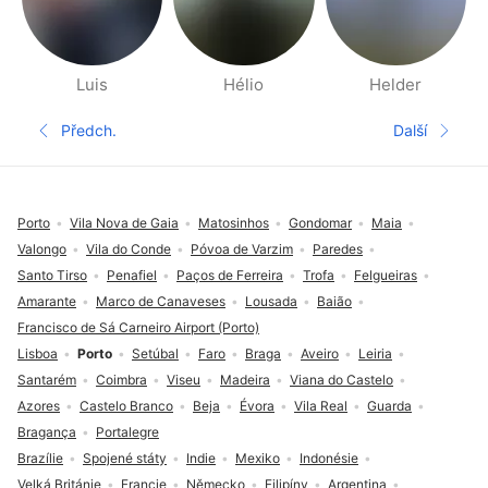
Luis
Hélio
Helder
Stránky Lidé v okolí
Předch.
Další
Předchozí strana
Další str
Zápatí
Porto
Vila Nova de Gaia
Matosinhos
Gondomar
Maia
Valongo
Vila do Conde
Póvoa de Varzim
Paredes
Santo Tirso
Penafiel
Paços de Ferreira
Trofa
Felgueiras
Amarante
Marco de Canaveses
Lousada
Baião
Francisco de Sá Carneiro Airport (Porto)
Lisboa
Porto
Setúbal
Faro
Braga
Aveiro
Leiria
Santarém
Coimbra
Viseu
Madeira
Viana do Castelo
Azores
Castelo Branco
Beja
Évora
Vila Real
Guarda
Bragança
Portalegre
Brazílie
Spojené státy
Indie
Mexiko
Indonésie
Velká Británie
Francie
Německo
Filipíny
Argentina