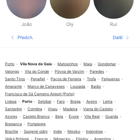
João
Oly
Rui
Stránky Lidé v okolí
Předch.
Další
Předchozí strana
Další str
Zápatí
Porto
Vila Nova de Gaia
Matosinhos
Maia
Gondomar
Valongo
Vila do Conde
Póvoa de Varzim
Paredes
Santo Tirso
Penafiel
Paços de Ferreira
Trofa
Felgueiras
Amarante
Marco de Canaveses
Lousada
Baião
Francisco de Sá Carneiro Airport (Porto)
Lisboa
Porto
Setúbal
Faro
Braga
Aveiro
Leiria
Santarém
Coimbra
Viseu
Madeira
Viana do Castelo
Azores
Castelo Branco
Beja
Évora
Vila Real
Guarda
Bragança
Portalegre
Brazílie
Spojené státy
Indie
Mexiko
Indonésie
Velká Británie
Francie
Německo
Filipíny
Argentina