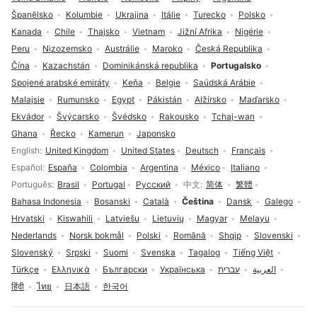
Španělsko
Kolumbie
Ukrajina
Itálie
Turecko
Polsko
Kanada
Chile
Thajsko
Vietnam
Jižní Afrika
Nigérie
Peru
Nizozemsko
Austrálie
Maroko
Česká Republika
Čína
Kazachstán
Dominikánská republika
Portugalsko
Spojené arabské emiráty
Keňa
Belgie
Saúdská Arábie
Malajsie
Rumunsko
Egypt
Pákistán
Alžírsko
Maďarsko
Ekvádor
Švýcarsko
Švédsko
Rakousko
Tchaj-wan
Ghana
Řecko
Kamerun
Japonsko
Volba jazyka
English
United Kingdom
United States
Deutsch
Français
Español
España
Colombia
Argentina
México
Italiano
Português
Brasil
Portugal
Русский
中文
简体
繁體
Bahasa Indonesia
Bosanski
Català
Čeština
Dansk
Galego
Hrvatski
Kiswahili
Latviešu
Lietuvių
Magyar
Melayu
Nederlands
Norsk bokmål
Polski
Română
Shqip
Slovenski
Slovenský
Srpski
Suomi
Svenska
Tagalog
Tiếng Việt
Türkçe
Ελληνικά
Български
Українська
עברית
العربية
हिंदी
ไทย
日本語
한국어