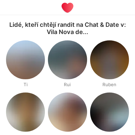
Lidé, kteří chtějí randit na Chat & Date v:
Vila Nova de...
Ti
Rui
Ruben