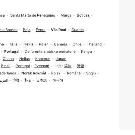
osa
Santa Marta de Penaguião
Murça
Boticas
elo Branco
Beja
Évora
Vila Real
Guarda
ina
Italia
Tyrkia
Polen
Canada
Chile
Thailand
Portugal
De forente arabiske emiratene
Kenya
Ghana
Hellas
Kamerun
Japan
Brasil
Portugal
Русский
中文
简体
繁體
ederlands
Norsk bokmål
Polski
Română
Shqip
العربي
हिंदी
ไทย
日本語
한국어