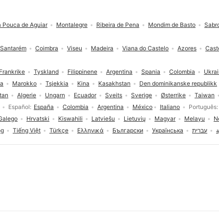
a Pouca de Aguiar
Montalegre
Ribeira de Pena
Mondim de Basto
Sabr
Santarém
Coimbra
Viseu
Madeira
Viana do Castelo
Azores
Cast
Frankrike
Tyskland
Filippinene
Argentina
Spania
Colombia
Ukra
ia
Marokko
Tsjekkia
Kina
Kasakhstan
Den dominikanske republikk
tan
Algerie
Ungarn
Ecuador
Sveits
Sverige
Østerrike
Taiwan
Español
España
Colombia
Argentina
México
Italiano
Português
Galego
Hrvatski
Kiswahili
Latviešu
Lietuvių
Magyar
Melayu
N
og
Tiếng Việt
Türkçe
Ελληνικά
Български
Українська
עברית
ة