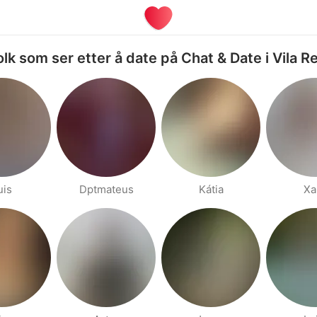
olk som ser etter å date på Chat & Date i Vila Re
uis
Dptmateus
Kátia
Xa