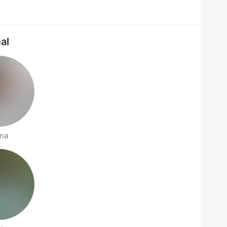
al
na