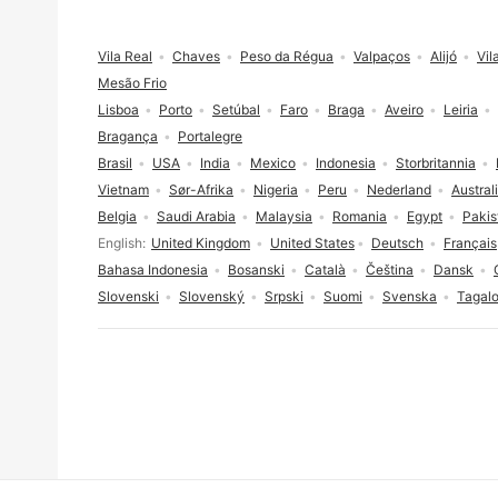
Footer
Vila Real
Chaves
Peso da Régua
Valpaços
Alijó
Vil
Mesão Frio
Lisboa
Porto
Setúbal
Faro
Braga
Aveiro
Leiria
Bragança
Portalegre
Brasil
USA
India
Mexico
Indonesia
Storbritannia
Vietnam
Sør-Afrika
Nigeria
Peru
Nederland
Austral
Belgia
Saudi Arabia
Malaysia
Romania
Egypt
Pakis
Språkvalg
English
United Kingdom
United States
Deutsch
Français
Bahasa Indonesia
Bosanski
Català
Čeština
Dansk
Slovenski
Slovenský
Srpski
Suomi
Svenska
Tagal
Cookies-samtykke