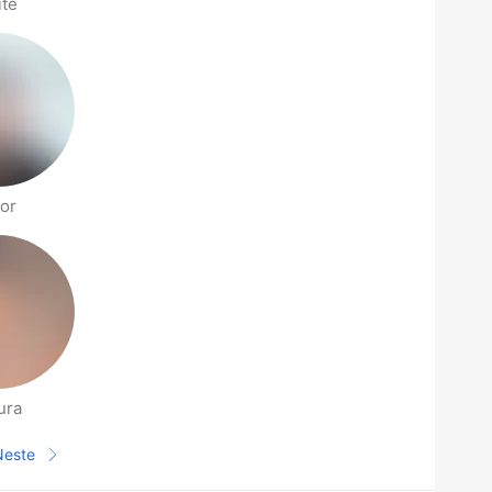
ite
tor
ura
Neste
Neste side