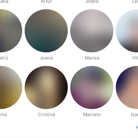
iana
Artur
Joana
Le
triz
Joana
Marisa
Vi
nia
Cristina
Marcelo
Isa