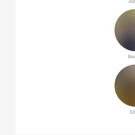
Jul
Bea
Só
Side med folk i nærheten