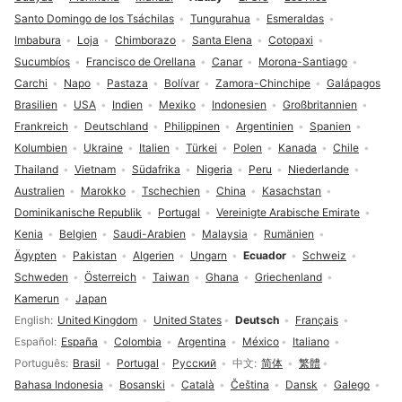
Santo Domingo de los Tsáchilas
Tungurahua
Esmeraldas
Imbabura
Loja
Chimborazo
Santa Elena
Cotopaxi
Sucumbíos
Francisco de Orellana
Canar
Morona-Santiago
Carchi
Napo
Pastaza
Bolívar
Zamora-Chinchipe
Galápagos
Brasilien
USA
Indien
Mexiko
Indonesien
Großbritannien
Frankreich
Deutschland
Philippinen
Argentinien
Spanien
Kolumbien
Ukraine
Italien
Türkei
Polen
Kanada
Chile
Thailand
Vietnam
Südafrika
Nigeria
Peru
Niederlande
Australien
Marokko
Tschechien
China
Kasachstan
Dominikanische Republik
Portugal
Vereinigte Arabische Emirate
Kenia
Belgien
Saudi-Arabien
Malaysia
Rumänien
Ägypten
Pakistan
Algerien
Ungarn
Ecuador
Schweiz
Schweden
Österreich
Taiwan
Ghana
Griechenland
Kamerun
Japan
Sprachauswahl
English
United Kingdom
United States
Deutsch
Français
Español
España
Colombia
Argentina
México
Italiano
Português
Brasil
Portugal
Русский
中文
简体
繁體
Bahasa Indonesia
Bosanski
Català
Čeština
Dansk
Galego