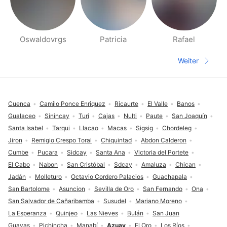
Oswaldovrgs
Patricia
Rafael
Seiten für deine Umgebung
Weiter
Nächste S
Fußzeile
Cuenca
Camilo Ponce Enriquez
Ricaurte
El Valle
Banos
Gualaceo
Sinincay
Turi
Cajas
Nulti
Paute
San Joaquín
Santa Isabel
Tarqui
Llacao
Macas
Sigsig
Chordeleg
Jiron
Remigio Crespo Toral
Chiquintad
Abdon Calderon
Cumbe
Pucara
Sidcay
Santa Ana
Victoria del Portete
El Cabo
Nabon
San Cristóbal
Sdcay
Amaluza
Chican
Jadán
Molleturo
Octavio Cordero Palacios
Guachapala
San Bartolome
Asuncion
Sevilla de Oro
San Fernando
Ona
San Salvador de Cañaribamba
Susudel
Mariano Moreno
La Esperanza
Quinjeo
Las Nieves
Bulán
San Juan
Guayas
Pichincha
Manabí
Azuay
El Oro
Los Ríos