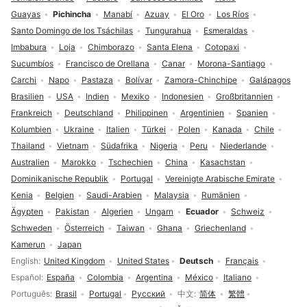
Guayas
Pichincha
Manabí
Azuay
El Oro
Los Ríos
Santo Domingo de los Tsáchilas
Tungurahua
Esmeraldas
Imbabura
Loja
Chimborazo
Santa Elena
Cotopaxi
Sucumbíos
Francisco de Orellana
Canar
Morona-Santiago
Carchi
Napo
Pastaza
Bolívar
Zamora-Chinchipe
Galápagos
Brasilien
USA
Indien
Mexiko
Indonesien
Großbritannien
Frankreich
Deutschland
Philippinen
Argentinien
Spanien
Kolumbien
Ukraine
Italien
Türkei
Polen
Kanada
Chile
Thailand
Vietnam
Südafrika
Nigeria
Peru
Niederlande
Australien
Marokko
Tschechien
China
Kasachstan
Dominikanische Republik
Portugal
Vereinigte Arabische Emirate
Kenia
Belgien
Saudi-Arabien
Malaysia
Rumänien
Ägypten
Pakistan
Algerien
Ungarn
Ecuador
Schweiz
Schweden
Österreich
Taiwan
Ghana
Griechenland
Kamerun
Japan
Sprachauswahl
English
United Kingdom
United States
Deutsch
Français
Español
España
Colombia
Argentina
México
Italiano
Português
Brasil
Portugal
Русский
中文
简体
繁體