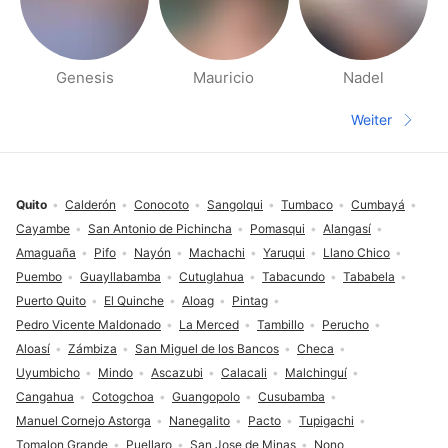
Genesis
Mauricio
Nadel
Seiten für deine Umgebung
Weiter
Nächste S
Fußzeile
Quito
Calderón
Conocoto
Sangolqui
Tumbaco
Cumbayá
Cayambe
San Antonio de Pichincha
Pomasqui
Alangasí
Amaguaña
Pifo
Nayón
Machachi
Yaruqui
Llano Chico
Puembo
Guayllabamba
Cutuglahua
Tabacundo
Tababela
Puerto Quito
El Quinche
Aloag
Pintag
Pedro Vicente Maldonado
La Merced
Tambillo
Perucho
Aloasí
Zámbiza
San Miguel de los Bancos
Checa
Uyumbicho
Mindo
Ascazubi
Calacali
Malchinguí
Cangahua
Cotogchoa
Guangopolo
Cusubamba
Manuel Cornejo Astorga
Nanegalito
Pacto
Tupigachi
Tomalon Grande
Puellaro
San Jose de Minas
Nono