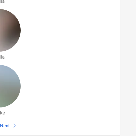
ila
lia
ke
Next
Next page