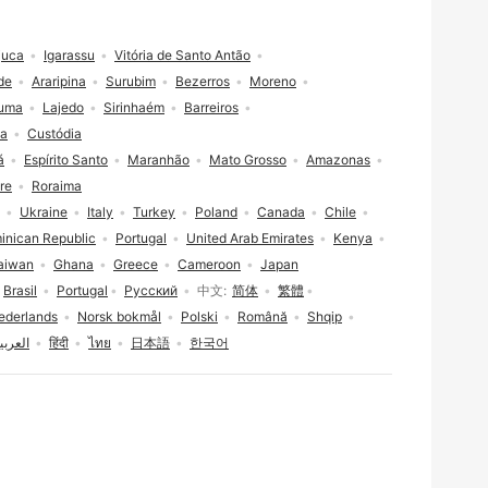
juca
Igarassu
Vitória de Santo Antão
de
Araripina
Surubim
Bezerros
Moreno
suma
Lajedo
Sirinhaém
Barreiros
ia
Custódia
á
Espírito Santo
Maranhão
Mato Grosso
Amazonas
re
Roraima
Ukraine
Italy
Turkey
Poland
Canada
Chile
inican Republic
Portugal
United Arab Emirates
Kenya
aiwan
Ghana
Greece
Cameroon
Japan
Brasil
Portugal
Русский
中文
简体
繁體
ederlands
Norsk bokmål
Polski
Română
Shqip
العربي
हिंदी
ไทย
日本語
한국어