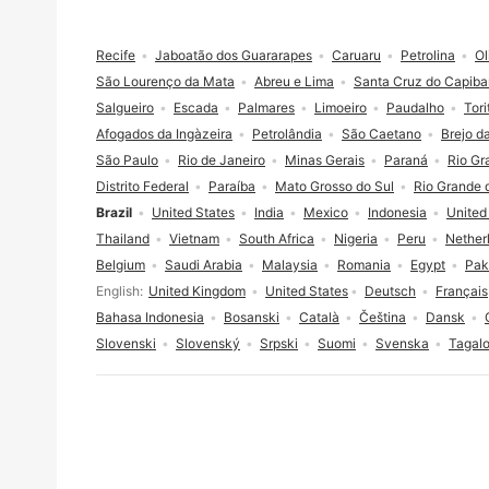
Footer
Recife
Jaboatão dos Guararapes
Caruaru
Petrolina
Ol
São Lourenço da Mata
Abreu e Lima
Santa Cruz do Capiba
Salgueiro
Escada
Palmares
Limoeiro
Paudalho
Tor
Afogados da Ingàzeira
Petrolândia
São Caetano
Brejo d
São Paulo
Rio de Janeiro
Minas Gerais
Paraná
Rio Gr
Distrito Federal
Paraíba
Mato Grosso do Sul
Rio Grande 
Brazil
United States
India
Mexico
Indonesia
United
Thailand
Vietnam
South Africa
Nigeria
Peru
Nether
Belgium
Saudi Arabia
Malaysia
Romania
Egypt
Pak
Language selection
English
United Kingdom
United States
Deutsch
Français
Bahasa Indonesia
Bosanski
Català
Čeština
Dansk
Slovenski
Slovenský
Srpski
Suomi
Svenska
Tagal