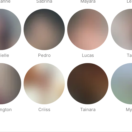
ianne
Sabrina
Mayara
Le
ielle
Pedro
Lucas
Ta
ington
Criiss
Tainara
My