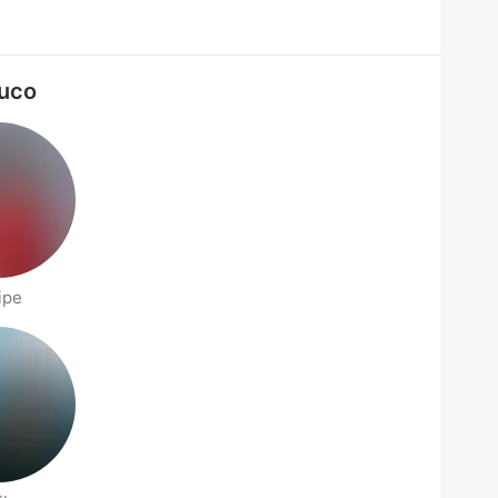
buco
ipe