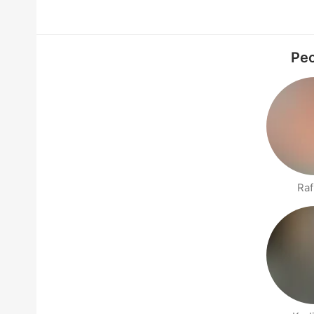
Peo
Raf