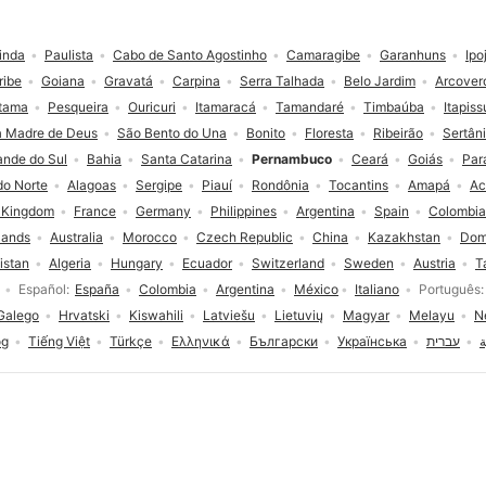
inda
Paulista
Cabo de Santo Agostinho
Camaragibe
Garanhuns
Ipo
ribe
Goiana
Gravatá
Carpina
Serra Talhada
Belo Jardim
Arcover
itama
Pesqueira
Ouricuri
Itamaracá
Tamandaré
Timbaúba
Itapis
a Madre de Deus
São Bento do Una
Bonito
Floresta
Ribeirão
Sertân
ande do Sul
Bahia
Santa Catarina
Pernambuco
Ceará
Goiás
Par
do Norte
Alagoas
Sergipe
Piauí
Rondônia
Tocantins
Amapá
Ac
 Kingdom
France
Germany
Philippines
Argentina
Spain
Colombia
lands
Australia
Morocco
Czech Republic
China
Kazakhstan
Dom
istan
Algeria
Hungary
Ecuador
Switzerland
Sweden
Austria
T
Español
España
Colombia
Argentina
México
Italiano
Português
Galego
Hrvatski
Kiswahili
Latviešu
Lietuvių
Magyar
Melayu
N
og
Tiếng Việt
Türkçe
Ελληνικά
Български
Українська
עברית
ة