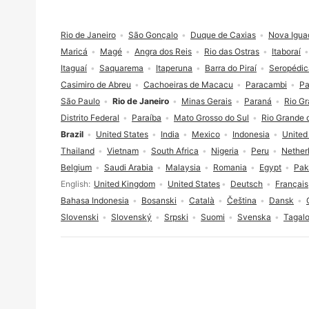
Footer
Rio de Janeiro
São Gonçalo
Duque de Caxias
Nova Igua
Maricá
Magé
Angra dos Reis
Rio das Ostras
Itaboraí
Itaguaí
Saquarema
Itaperuna
Barra do Piraí
Seropédic
Casimiro de Abreu
Cachoeiras de Macacu
Paracambi
Pa
São Paulo
Rio de Janeiro
Minas Gerais
Paraná
Rio Gr
Distrito Federal
Paraíba
Mato Grosso do Sul
Rio Grande 
Brazil
United States
India
Mexico
Indonesia
United
Thailand
Vietnam
South Africa
Nigeria
Peru
Nether
Belgium
Saudi Arabia
Malaysia
Romania
Egypt
Pak
Language selection
English
United Kingdom
United States
Deutsch
Français
Bahasa Indonesia
Bosanski
Català
Čeština
Dansk
Slovenski
Slovenský
Srpski
Suomi
Svenska
Tagal