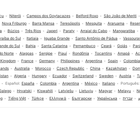
çu
Niterói
Campos dos Goytacazes
Belford Roxo
São João de Meriti
Nova Friburgo
Barra Mansa
Teresópolis
Mesquita
Araruama
Rese
a
Búzios
Três Rios
Japeri
Paraty
Arraial do Cabo
Mangaratiba
raíba do Sul
Itatiaia
Iguaba Grande
Santo Antônio de Pádua
Vassoura
ande do Sul
Bahia
Santa Catarina
Pernambuco
Ceará
Goiás
Par
do Norte
Alagoas
Sergipe
Piauí
Rondônia
Tocantins
Amapá
Ac
 Kingdom
France
Germany
Philippines
Argentina
Spain
Colombia
lands
Australia
Morocco
Czech Republic
China
Kazakhstan
Dom
istan
Algeria
Hungary
Ecuador
Switzerland
Sweden
Austria
T
Español
España
Colombia
Argentina
México
Italiano
Português
Galego
Hrvatski
Kiswahili
Latviešu
Lietuvių
Magyar
Melayu
N
og
Tiếng Việt
Türkçe
Ελληνικά
Български
Українська
עברית
ة