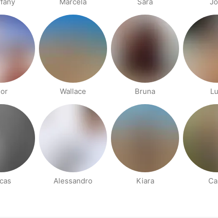
ffany
Marcela
Sara
Jo
gor
Wallace
Bruna
Lu
cas
Alessandro
Kiara
Ca