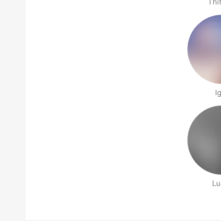
Thi
I
Lu
People nearby pages