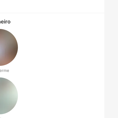
neiro
herme