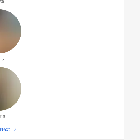
ta
is
rla
Next
Next page