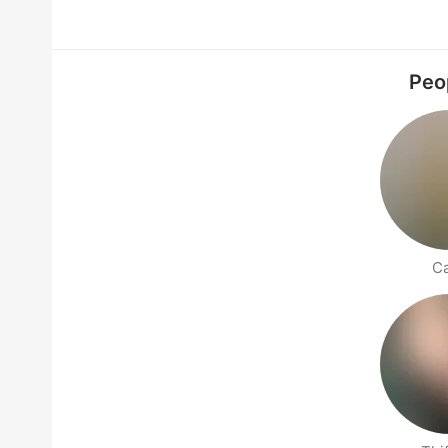
Peop
Ca