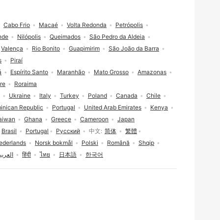
Cabo Frio
Macaé
Volta Redonda
Petrópolis
nde
Nilópolis
Queimados
São Pedro da Aldeia
Valença
Rio Bonito
Guapimirim
São João da Barra
s
Piraí
á
Espírito Santo
Maranhão
Mato Grosso
Amazonas
re
Roraima
Ukraine
Italy
Turkey
Poland
Canada
Chile
inican Republic
Portugal
United Arab Emirates
Kenya
aiwan
Ghana
Greece
Cameroon
Japan
Brasil
Portugal
Русский
中文
简体
繁體
ederlands
Norsk bokmål
Polski
Română
Shqip
العربي
हिंदी
ไทย
日本語
한국어