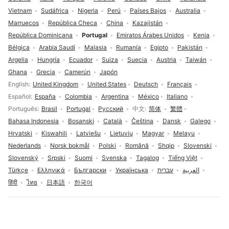
Vietnam
Sudáfrica
Nigeria
Perú
Países Bajos
Australia
Marruecos
República Checa
China
Kazajistán
República Dominicana
Portugal
Emiratos Árabes Unidos
Kenia
Bélgica
Arabia Saudí
Malasia
Rumanía
Egipto
Pakistán
Argelia
Hungría
Ecuador
Suiza
Suecia
Austria
Taiwán
Ghana
Grecia
Camerún
Japón
Selección de idioma
English
United Kingdom
United States
Deutsch
Français
Español
España
Colombia
Argentina
México
Italiano
Português
Brasil
Portugal
Русский
中文
简体
繁體
Bahasa Indonesia
Bosanski
Català
Čeština
Dansk
Galego
Hrvatski
Kiswahili
Latviešu
Lietuvių
Magyar
Melayu
Nederlands
Norsk bokmål
Polski
Română
Shqip
Slovenski
Slovenský
Srpski
Suomi
Svenska
Tagalog
Tiếng Việt
Türkçe
Ελληνικά
Български
Українська
עברית
العربية
हिंदी
ไทย
日本語
한국어