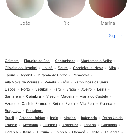
João
Ric
Marina
Páginas de Gente cerca
Sig.
Siguient
Pie de página
Coimbra
Figueira da Foz
Cantanhede
Montemor-o-Velho
Oliveira do Hospital
Lousã
Soure
Condeixa-a-Nova
Mira
Tábua
Arganil
Miranda do Corvo
Penacova
Vila Nova de Poiares
Penela
Góis
Pampilhosa da Serra
Lisboa
Porto
Setúbal
Faro
Braga
Aveiro
Leiria
Santarém
Coimbra
Viseu
Madeira
Viana do Castelo
Azores
Castelo Branco
Beja
Évora
Vila Real
Guarda
Bragança
Portalegre
Brasil
Estados Unidos
India
México
Indonesia
Reino Unido
Francia
Alemania
Filipinas
Argentina
España
Colombia
Ucrania
Italia
Turquía
Polonia
Canadá
Chile
Tailandia