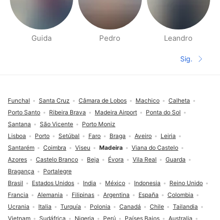
Guida
Pedro
Leandro
Páginas de Gente cerca
Sig.
Siguient
Pie de página
Funchal
Santa Cruz
Câmara de Lobos
Machico
Calheta
Porto Santo
Ribeira Brava
Madeira Airport
Ponta do Sol
Santana
São Vicente
Porto Moniz
Lisboa
Porto
Setúbal
Faro
Braga
Aveiro
Leiria
Santarém
Coimbra
Viseu
Madeira
Viana do Castelo
Azores
Castelo Branco
Beja
Évora
Vila Real
Guarda
Bragança
Portalegre
Brasil
Estados Unidos
India
México
Indonesia
Reino Unido
Francia
Alemania
Filipinas
Argentina
España
Colombia
Ucrania
Italia
Turquía
Polonia
Canadá
Chile
Tailandia
Vietnam
Sudáfrica
Nigeria
Perú
Países Bajos
Australia