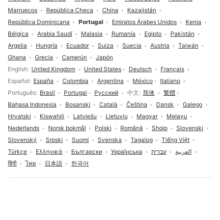
Marruecos
República Checa
China
Kazajistán
República Dominicana
Portugal
Emiratos Árabes Unidos
Kenia
Bélgica
Arabia Saudí
Malasia
Rumanía
Egipto
Pakistán
Argelia
Hungría
Ecuador
Suiza
Suecia
Austria
Taiwán
Ghana
Grecia
Camerún
Japón
Selección de idioma
English
United Kingdom
United States
Deutsch
Français
Español
España
Colombia
Argentina
México
Italiano
Português
Brasil
Portugal
Русский
中文
简体
繁體
Bahasa Indonesia
Bosanski
Català
Čeština
Dansk
Galego
Hrvatski
Kiswahili
Latviešu
Lietuvių
Magyar
Melayu
Nederlands
Norsk bokmål
Polski
Română
Shqip
Slovenski
Slovenský
Srpski
Suomi
Svenska
Tagalog
Tiếng Việt
Türkçe
Ελληνικά
Български
Українська
עברית
العربية
हिंदी
ไทย
日本語
한국어