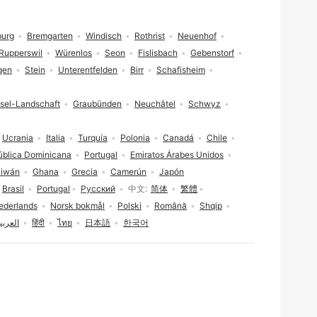
burg
Bremgarten
Windisch
Rothrist
Neuenhof
Rupperswil
Würenlos
Seon
Fislisbach
Gebenstorf
gen
Stein
Unterentfelden
Birr
Schafisheim
sel-Landschaft
Graubünden
Neuchâtel
Schwyz
Ucrania
Italia
Turquía
Polonia
Canadá
Chile
ública Dominicana
Portugal
Emiratos Árabes Unidos
aiwán
Ghana
Grecia
Camerún
Japón
Brasil
Portugal
Русский
中文
简体
繁體
ederlands
Norsk bokmål
Polski
Română
Shqip
العربي
हिंदी
ไทย
日本語
한국어