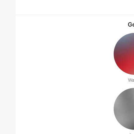
Ge
Wa