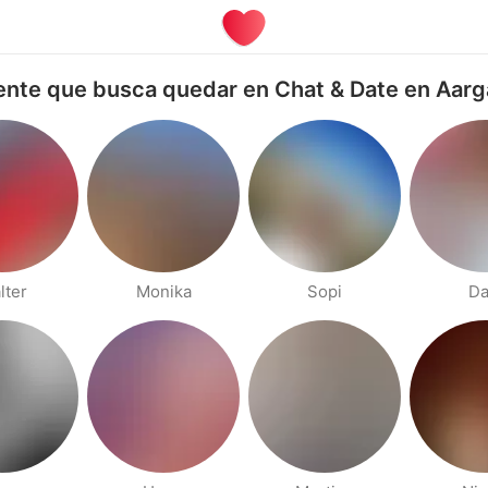
nte que busca quedar en Chat & Date en Aar
lter
Monika
Sopi
Da