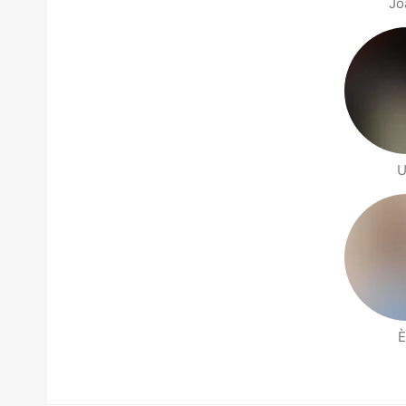
Jo
U
È
Páginas de Gente cerca