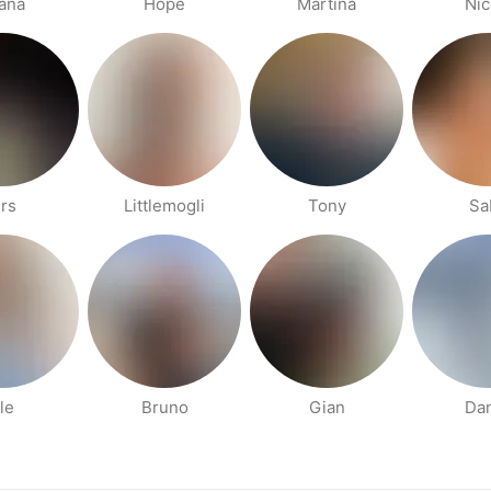
ana
Hope
Martina
Nic
rs
Littlemogli
Tony
Sa
le
Bruno
Gian
Dan