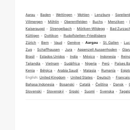
Pie de página
Aarau
Baden
Wettingen
Wohlen
Lenzburg
Spreiten
Villmergen
Möhlin
Oberentfelden
Buchs
Menziken
Kaiseraugst
Strengelbach
Möriken-Wildegg
Bad Zurzac
Küttigen
Dottikon
Rudolfstetten-Friedlisberg
Zürich
Bern
Vaud
Genève
Aargau
St. Gallen
Luc
Zug
Schaffhausen
Jura
Appenzell Ausserrhoden
Glar
Brasil
Estados Unidos
India
México
Indonesia
Reino
Tailandia
Vietnam
Sudáfrica
Nigeria
Perú
Países B
Kenia
Bélgica
Arabia Saudí
Malasia
Rumanía
Egipt
Selección de idioma
English
United Kingdom
United States
Deutsch
Français
Bahasa Indonesia
Bosanski
Català
Čeština
Dansk
Slovenski
Slovenský
Srpski
Suomi
Svenska
Tagal