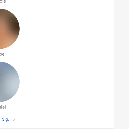
ole
be
iel
Sig.
Siguiente página