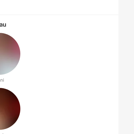
gau
ni