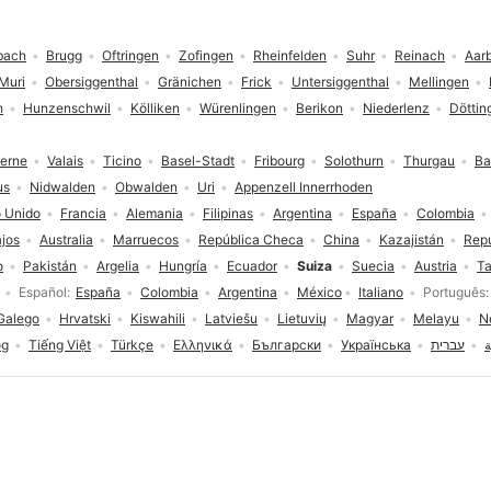
bach
Brugg
Oftringen
Zofingen
Rheinfelden
Suhr
Reinach
Aar
Muri
Obersiggenthal
Gränichen
Frick
Untersiggenthal
Mellingen
h
Hunzenschwil
Kölliken
Würenlingen
Berikon
Niederlenz
Döttin
erne
Valais
Ticino
Basel-Stadt
Fribourg
Solothurn
Thurgau
Ba
us
Nidwalden
Obwalden
Uri
Appenzell Innerrhoden
 Unido
Francia
Alemania
Filipinas
Argentina
España
Colombia
ajos
Australia
Marruecos
República Checa
China
Kazajistán
Rep
o
Pakistán
Argelia
Hungría
Ecuador
Suiza
Suecia
Austria
T
Español
España
Colombia
Argentina
México
Italiano
Português
Galego
Hrvatski
Kiswahili
Latviešu
Lietuvių
Magyar
Melayu
N
og
Tiếng Việt
Türkçe
Ελληνικά
Български
Українська
עברית
ة