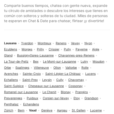
Comparte buenos tiempos, chatea con gente nueva, expande
tu círculo de amistades o descubre los intereses que tienes en
común con solteros y solteras de tu ciudad. Miles de personas
te esperan en Chat & Date para chatear, flirtear ¡y divertirte!
Lausana
Yverdon
Montreux
Renens
Vevey
Nyon
Ecublens
Morges
Prilly
Crissier
Pully
Payerne
Aigle
Gland
Bussigny0pres-Lausanne
Chavannes-pres-Renens
La Tour-de-Peilz
Bex
Le Mont-sur-Lausanne
Lutry
Moudon
Orbe
Epalinges
Villeneuve
Ollon
Vallorbe
Rolle
Avenches
Sainte-Croix
Saint-Légier-La Chiésaz
Lucens
Echallens
Saint-Prex
Leysin
Cully
Chavornay
Saint-Sulpice
Cheseaux-sur-Lausanne
Cossonay
Romanel-sur-Lausanne
Le Chenit
Blonay
Prangins
Preverenges
Puidoux
Corsier-sur-Vevey
Etoy
Grandson
Penthalaz
Echandens
Zürich
Bern
Vaud
Genève
Aargau
St. Gallen
Lucerne