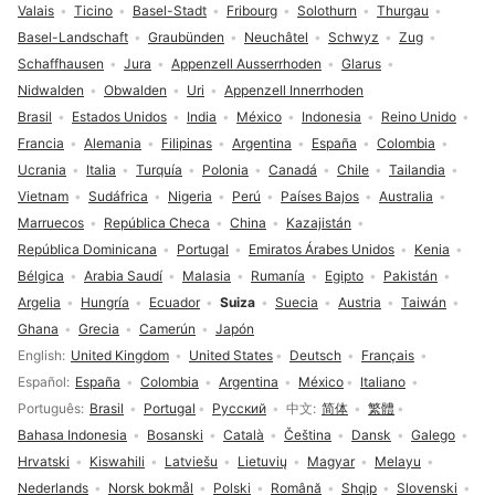
Valais
Ticino
Basel-Stadt
Fribourg
Solothurn
Thurgau
Basel-Landschaft
Graubünden
Neuchâtel
Schwyz
Zug
Schaffhausen
Jura
Appenzell Ausserrhoden
Glarus
Nidwalden
Obwalden
Uri
Appenzell Innerrhoden
Brasil
Estados Unidos
India
México
Indonesia
Reino Unido
Francia
Alemania
Filipinas
Argentina
España
Colombia
Ucrania
Italia
Turquía
Polonia
Canadá
Chile
Tailandia
Vietnam
Sudáfrica
Nigeria
Perú
Países Bajos
Australia
Marruecos
República Checa
China
Kazajistán
República Dominicana
Portugal
Emiratos Árabes Unidos
Kenia
Bélgica
Arabia Saudí
Malasia
Rumanía
Egipto
Pakistán
Argelia
Hungría
Ecuador
Suiza
Suecia
Austria
Taiwán
Ghana
Grecia
Camerún
Japón
Selección de idioma
English
United Kingdom
United States
Deutsch
Français
Español
España
Colombia
Argentina
México
Italiano
Português
Brasil
Portugal
Русский
中文
简体
繁體
Bahasa Indonesia
Bosanski
Català
Čeština
Dansk
Galego
Hrvatski
Kiswahili
Latviešu
Lietuvių
Magyar
Melayu
Nederlands
Norsk bokmål
Polski
Română
Shqip
Slovenski