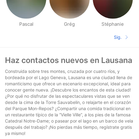
Pascal
Grég
Stéphanie
Páginas de Gente cerca
Sig.
Siguient
Pie de página
Haz contactos nuevos en Lausana
Construida sobre tres montes, cruzada por cuatro ríos, y
bordeada por el Lago Geneva, Lausana es una ciudad llena de
romanticismo que ofrece un escenario excepcional, ideal para
conocer gente nueva. ¡Descubre los encantos de esta ciudad!
¿Por qué no disfrutar de las espectaculares vistas que se ven
desde la cima de la Torre Sauvabelin, o relajarte en el corazón
del Parque Mon-Repos? ¿Compartir una comida tradicional en
un restaurante típico de la “Vielle Ville”, a los pies de la famosa
Catedral Notre-Dame; o pasear por el lago en un barco de vela
después del trabajo? ¡No pierdas más tiempo, regístrate gratis
ya mismo!