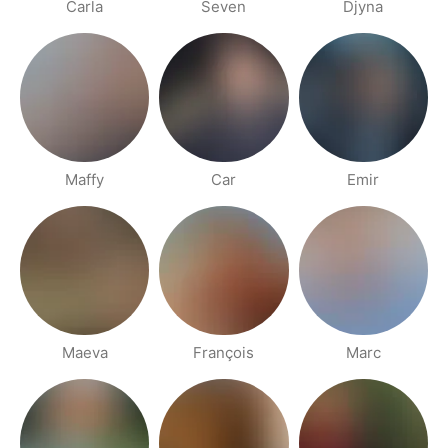
Carla
Seven
Djyna
Maffy
Car
Emir
Maeva
François
Marc