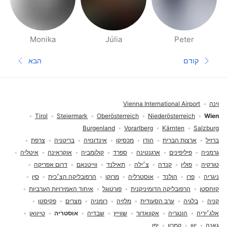
Monika
Júlia
Peter
דפי אנשים בסביבתך
קודם
הבא
עמוד קודם
העמוד הב
תחתית העמוד
וינה
Vienna International Airport
Tirol
Steiermark
Oberösterreich
Niederösterreich
Wien
Burgenland
Vorarlberg
Kärnten
Salzburg
ברזיל
ארצות הברית
הודו
מכסיקו
אינדונזיה
בריטניה
צרפת
גרמניה
פיליפינים
ארגנטינה
ספרד
קולומביה
אוקראינה
איטליה
טורקיה
פולין
קנדה
צ׳ילה
תאילנד
ווייטנאם
דרום אפריקה
ניגריה
פרו
הולנד
אוסטרליה
מרוקו
הרפובליקה הצ׳כית
סין
קזחסטן
הרפובליקה הדומיניקנית
פורטוגל
איחוד האמירויות הערביות
קניה
בלגיה
ערב הסעודית
מלזיה
רומניה
מצרים
פקיסטן
אלג׳יריה
הונגריה
אקוואדור
שווייץ
שבדיה
אוסטריה
טייוואן
גאנה
יוון
קמרון
יפן