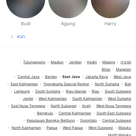
Budi
Agung
Harry
דפי אנשים בסביבתך
הבא
העמוד הב
תחתית העמוד
סורביה
Malang
Kediri
Jember
Madiun
Tulungagung
Blitar
Magetan
Central Java
Banten
East Java
Jakarta Raya
West Java
East Kalimantan
Yogyakarta Special Region
North Sumatra
Bali
Lampung
South Sumatra
Riau Islands
Riau
South Sulawesi
Jambi
West Kalimantan
South Kalimantan
West Sumatra
East Nusa Tenggara
North Sulawesi
Aceh
West Nusa Tenggara
Bengkulu
Central Kalimantan
South East Sulawesi
Kepulauan Bangka-Belitung
Gorontalo
Central Sulawesi
North Kalimantan
Papua
West Papua
West Sulawesi
Maluku
North Maluku