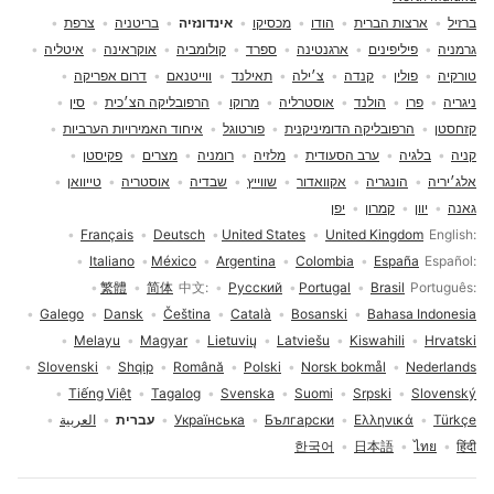
ברזיל
ארצות הברית
הודו
מכסיקו
אינדונזיה
בריטניה
צרפת
גרמניה
פיליפינים
ארגנטינה
ספרד
קולומביה
אוקראינה
איטליה
טורקיה
פולין
קנדה
צ׳ילה
תאילנד
ווייטנאם
דרום אפריקה
ניגריה
פרו
הולנד
אוסטרליה
מרוקו
הרפובליקה הצ׳כית
סין
קזחסטן
הרפובליקה הדומיניקנית
פורטוגל
איחוד האמירויות הערביות
קניה
בלגיה
ערב הסעודית
מלזיה
רומניה
מצרים
פקיסטן
אלג׳יריה
הונגריה
אקוואדור
שווייץ
שבדיה
אוסטריה
טייוואן
גאנה
יוון
קמרון
יפן
בחירת שפה
Français
Deutsch
United States
United Kingdom
English
Italiano
México
Argentina
Colombia
España
Español
繁體
简体
中文
Русский
Portugal
Brasil
Português
Galego
Dansk
Čeština
Català
Bosanski
Bahasa Indonesia
Melayu
Magyar
Lietuvių
Latviešu
Kiswahili
Hrvatski
Slovenski
Shqip
Română
Polski
Norsk bokmål
Nederlands
Tiếng Việt
Tagalog
Svenska
Suomi
Srpski
Slovenský
Türkçe
Ελληνικά
Български
Українська
עברית
العربية
한국어
日本語
ไทย
हिंदी