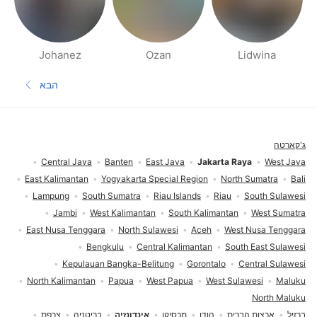
Johanez
Ozan
Lidwina
דפי אנשים בסביבתך
הבא
העמוד הב
תחתית העמוד
ג'קארטה
Central Java
Banten
East Java
Jakarta Raya
West Java
East Kalimantan
Yogyakarta Special Region
North Sumatra
Bali
Lampung
South Sumatra
Riau Islands
Riau
South Sulawesi
Jambi
West Kalimantan
South Kalimantan
West Sumatra
East Nusa Tenggara
North Sulawesi
Aceh
West Nusa Tenggara
Bengkulu
Central Kalimantan
South East Sulawesi
Kepulauan Bangka-Belitung
Gorontalo
Central Sulawesi
North Kalimantan
Papua
West Papua
West Sulawesi
Maluku
North Maluku
ברזיל
ארצות הברית
הודו
מכסיקו
אינדונזיה
בריטניה
צרפת