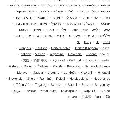
גרמניה
פיליפינים
ארגנטינה
ספרד
קולומביה
אוקראינה
איטליה
טורקיה
פולין
קנדה
צ׳ילה
תאילנד
ווייטנאם
דרום אפריקה
ניגריה
פרו
הולנד
אוסטרליה
מרוקו
הרפובליקה הצ׳כית
סין
קזחסטן
הרפובליקה הדומיניקנית
פורטוגל
איחוד האמירויות הערביות
קניה
בלגיה
ערב הסעודית
מלזיה
רומניה
מצרים
פקיסטן
אלג׳יריה
הונגריה
אקוואדור
שווייץ
שבדיה
אוסטריה
טייוואן
גאנה
יוון
קמרון
יפן
בחירת שפה
Français
Deutsch
United States
United Kingdom
English
Italiano
México
Argentina
Colombia
España
Español
繁體
简体
中文
Русский
Portugal
Brasil
Português
Galego
Dansk
Čeština
Català
Bosanski
Bahasa Indonesia
Melayu
Magyar
Lietuvių
Latviešu
Kiswahili
Hrvatski
Slovenski
Shqip
Română
Polski
Norsk bokmål
Nederlands
Tiếng Việt
Tagalog
Svenska
Suomi
Srpski
Slovenský
Türkçe
Ελληνικά
Български
Українська
עברית
العربية
한국어
日本語
ไทย
हिंदी