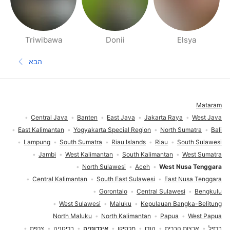
Triwibawa
Donii
Elsya
דפי אנשים בסביבתך
הבא
העמוד הב
תחתית העמוד
Mataram
Central Java
Banten
East Java
Jakarta Raya
West Java
East Kalimantan
Yogyakarta Special Region
North Sumatra
Bali
Lampung
South Sumatra
Riau Islands
Riau
South Sulawesi
Jambi
West Kalimantan
South Kalimantan
West Sumatra
North Sulawesi
Aceh
West Nusa Tenggara
Central Kalimantan
South East Sulawesi
East Nusa Tenggara
Gorontalo
Central Sulawesi
Bengkulu
West Sulawesi
Maluku
Kepulauan Bangka-Belitung
North Maluku
North Kalimantan
Papua
West Papua
ברזיל
ארצות הברית
הודו
מכסיקו
אינדונזיה
בריטניה
צרפת