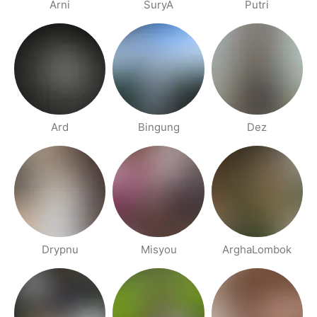
Arni
SuryA
Putri
Ard
Bingung
Dez
Drypnu
Misyou
ArghaLombok