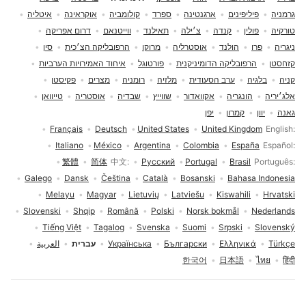
גרמניה
פיליפינים
ארגנטינה
ספרד
קולומביה
אוקראינה
איטליה
טורקיה
פולין
קנדה
צ׳ילה
תאילנד
ווייטנאם
דרום אפריקה
ניגריה
פרו
הולנד
אוסטרליה
מרוקו
הרפובליקה הצ׳כית
סין
קזחסטן
הרפובליקה הדומיניקנית
פורטוגל
איחוד האמירויות הערביות
קניה
בלגיה
ערב הסעודית
מלזיה
רומניה
מצרים
פקיסטן
אלג׳יריה
הונגריה
אקוואדור
שווייץ
שבדיה
אוסטריה
טייוואן
גאנה
יוון
קמרון
יפן
בחירת שפה
Français
Deutsch
United States
United Kingdom
English
Italiano
México
Argentina
Colombia
España
Español
繁體
简体
中文
Русский
Portugal
Brasil
Português
Galego
Dansk
Čeština
Català
Bosanski
Bahasa Indonesia
Melayu
Magyar
Lietuvių
Latviešu
Kiswahili
Hrvatski
Slovenski
Shqip
Română
Polski
Norsk bokmål
Nederlands
Tiếng Việt
Tagalog
Svenska
Suomi
Srpski
Slovenský
Türkçe
Ελληνικά
Български
Українська
עברית
العربية
한국어
日本語
ไทย
हिंदी