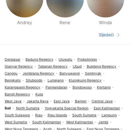
Andrey
Rene
Winda
Stranice ljudi u blizini
Sljedeći
Sljedeća s
Podnožje
Denpasar
Badung Regency
Uluwatu
Probolinggo
Gianyar Regency
Tabanan Regency
Ubud
Buleleng Regency
Canggu
Jembrana Regency
Banyuwangi
Seminyak
Bengkalis
Situbondo
Lumajang
Klungkung Regency
Karangasem Regency
Pangandaran
Bondowoso
Keritang
Bangli Regency
Kuta
West Java
Jakarta Raya
East Java
Banten
Central Java
Bali
North Sumatra
Yogyakarta Special Region
East Kalimantan
South Sulawesi
Riau
Riau Islands
South Sumatra
Lampung
West Sumatra
South Kalimantan
West Kalimantan
Jambi
West Nusa Tenggara
Aceh
North Sulawesi
East Nusa Tenggara