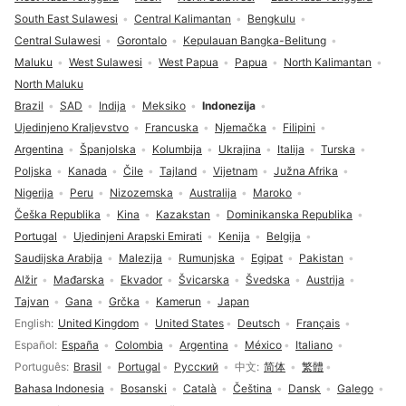
South East Sulawesi
Central Kalimantan
Bengkulu
Central Sulawesi
Gorontalo
Kepulauan Bangka-Belitung
Maluku
West Sulawesi
West Papua
Papua
North Kalimantan
North Maluku
Brazil
SAD
Indija
Meksiko
Indonezija
Ujedinjeno Kraljevstvo
Francuska
Njemačka
Filipini
Argentina
Španjolska
Kolumbija
Ukrajina
Italija
Turska
Poljska
Kanada
Čile
Tajland
Vijetnam
Južna Afrika
Nigerija
Peru
Nizozemska
Australija
Maroko
Češka Republika
Kina
Kazakstan
Dominikanska Republika
Portugal
Ujedinjeni Arapski Emirati
Kenija
Belgija
Saudijska Arabija
Malezija
Rumunjska
Egipat
Pakistan
Alžir
Mađarska
Ekvador
Švicarska
Švedska
Austrija
Tajvan
Gana
Grčka
Kamerun
Japan
Odabir jezika
English
United Kingdom
United States
Deutsch
Français
Español
España
Colombia
Argentina
México
Italiano
Português
Brasil
Portugal
Русский
中文
简体
繁體
Bahasa Indonesia
Bosanski
Català
Čeština
Dansk
Galego