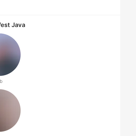
West Java
b