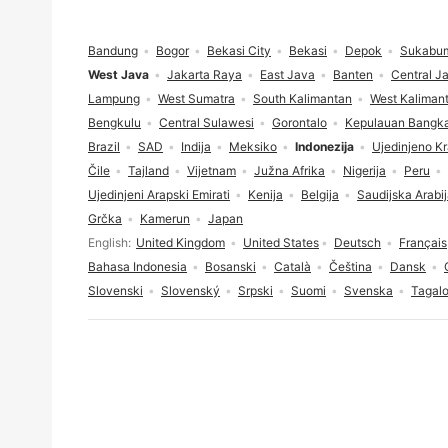
Podnožje
Bandung
Bogor
Bekasi City
Bekasi
Depok
Sukabu
West Java
Jakarta Raya
East Java
Banten
Central J
Lampung
West Sumatra
South Kalimantan
West Kaliman
Bengkulu
Central Sulawesi
Gorontalo
Kepulauan Bangka
Brazil
SAD
Indija
Meksiko
Indonezija
Ujedinjeno Kr
Čile
Tajland
Vijetnam
Južna Afrika
Nigerija
Peru
Ujedinjeni Arapski Emirati
Kenija
Belgija
Saudijska Arabi
Grčka
Kamerun
Japan
Odabir jezika
English
United Kingdom
United States
Deutsch
Français
Bahasa Indonesia
Bosanski
Català
Čeština
Dansk
Slovenski
Slovenský
Srpski
Suomi
Svenska
Tagal