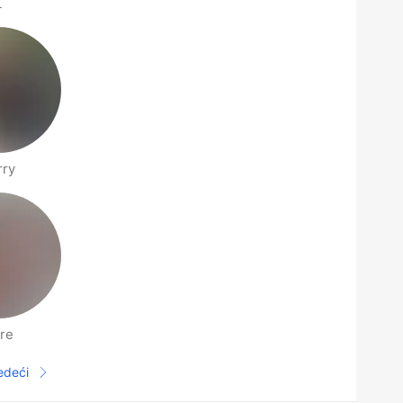
L
rry
re
jedeći
Sljedeća stranica