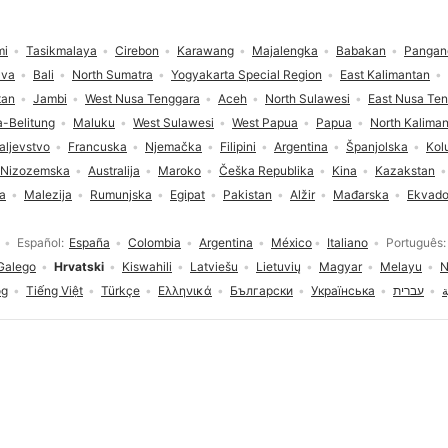
mi
Tasikmalaya
Cirebon
Karawang
Majalengka
Babakan
Pangan
ava
Bali
North Sumatra
Yogyakarta Special Region
East Kalimantan
tan
Jambi
West Nusa Tenggara
Aceh
North Sulawesi
East Nusa Te
-Belitung
Maluku
West Sulawesi
West Papua
Papua
North Kalima
aljevstvo
Francuska
Njemačka
Filipini
Argentina
Španjolska
Kol
Nizozemska
Australija
Maroko
Češka Republika
Kina
Kazakstan
ja
Malezija
Rumunjska
Egipat
Pakistan
Alžir
Mađarska
Ekvado
Español
España
Colombia
Argentina
México
Italiano
Português
Galego
Hrvatski
Kiswahili
Latviešu
Lietuvių
Magyar
Melayu
N
og
Tiếng Việt
Türkçe
Ελληνικά
Български
Українська
עברית
ة