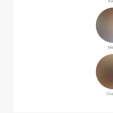
Ka
Me
Che
Stranice ljudi u blizini