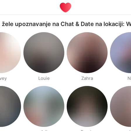
ji žele upoznavanje na Chat & Date na lokaciji: 
vey
Louie
Zahra
N