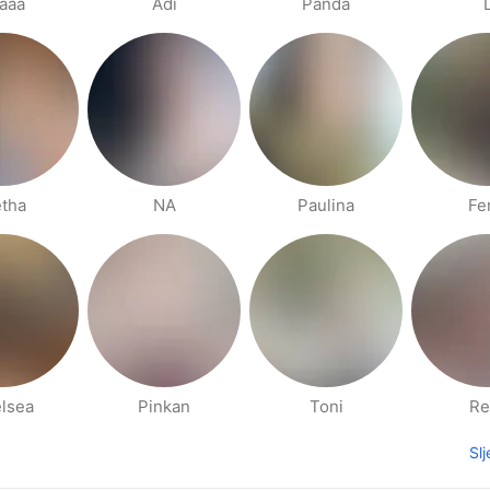
aaa
Adi
Panda
tha
NA
Paulina
Fe
lsea
Pinkan
Toni
Re
Sl