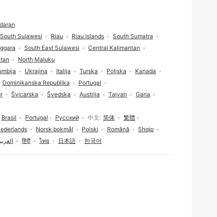
daran
South Sulawesi
Riau
Riau Islands
South Sumatra
nggara
South East Sulawesi
Central Kalimantan
ntan
North Maluku
umbija
Ukrajina
Italija
Turska
Poljska
Kanada
Dominikanska Republika
Portugal
r
Švicarska
Švedska
Austrija
Tajvan
Gana
Brasil
Portugal
Русский
中文
简体
繁體
ederlands
Norsk bokmål
Polski
Română
Shqip
العربي
हिंदी
ไทย
日本語
한국어