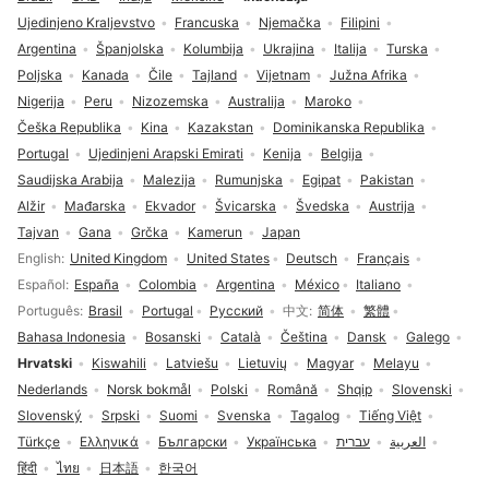
Ujedinjeno Kraljevstvo
Francuska
Njemačka
Filipini
Argentina
Španjolska
Kolumbija
Ukrajina
Italija
Turska
Poljska
Kanada
Čile
Tajland
Vijetnam
Južna Afrika
Nigerija
Peru
Nizozemska
Australija
Maroko
Češka Republika
Kina
Kazakstan
Dominikanska Republika
Portugal
Ujedinjeni Arapski Emirati
Kenija
Belgija
Saudijska Arabija
Malezija
Rumunjska
Egipat
Pakistan
Alžir
Mađarska
Ekvador
Švicarska
Švedska
Austrija
Tajvan
Gana
Grčka
Kamerun
Japan
Odabir jezika
English
United Kingdom
United States
Deutsch
Français
Español
España
Colombia
Argentina
México
Italiano
Português
Brasil
Portugal
Русский
中文
简体
繁體
Bahasa Indonesia
Bosanski
Català
Čeština
Dansk
Galego
Hrvatski
Kiswahili
Latviešu
Lietuvių
Magyar
Melayu
Nederlands
Norsk bokmål
Polski
Română
Shqip
Slovenski
Slovenský
Srpski
Suomi
Svenska
Tagalog
Tiếng Việt
Türkçe
Ελληνικά
Български
Українська
עברית
العربية
हिंदी
ไทย
日本語
한국어