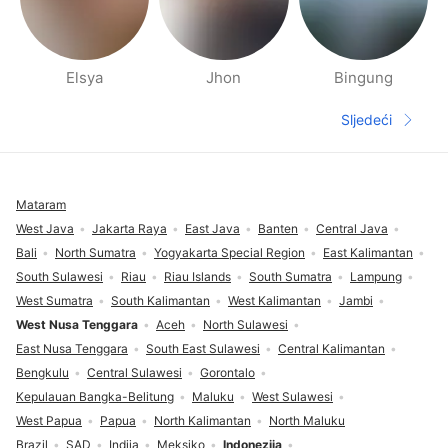
Elsya
Jhon
Bingung
Stranice ljudi u blizini
Sljedeći
Sljedeća s
Podnožje
Mataram
West Java
Jakarta Raya
East Java
Banten
Central Java
Bali
North Sumatra
Yogyakarta Special Region
East Kalimantan
South Sulawesi
Riau
Riau Islands
South Sumatra
Lampung
West Sumatra
South Kalimantan
West Kalimantan
Jambi
West Nusa Tenggara
Aceh
North Sulawesi
East Nusa Tenggara
South East Sulawesi
Central Kalimantan
Bengkulu
Central Sulawesi
Gorontalo
Kepulauan Bangka-Belitung
Maluku
West Sulawesi
West Papua
Papua
North Kalimantan
North Maluku
Brazil
SAD
Indija
Meksiko
Indonezija