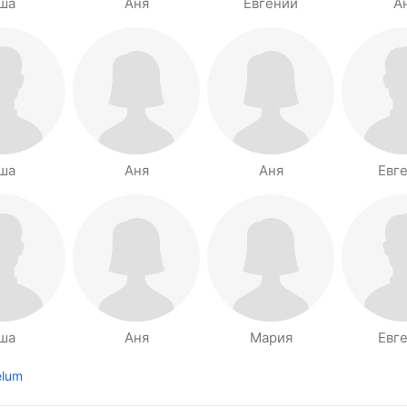
ша
Аня
Евгений
А
ша
Аня
Аня
Евг
ша
Аня
Мария
Евг
elum
laman sebelumnya