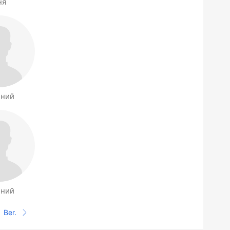
ня
ений
ений
Ber.
Halaman selanjutnya