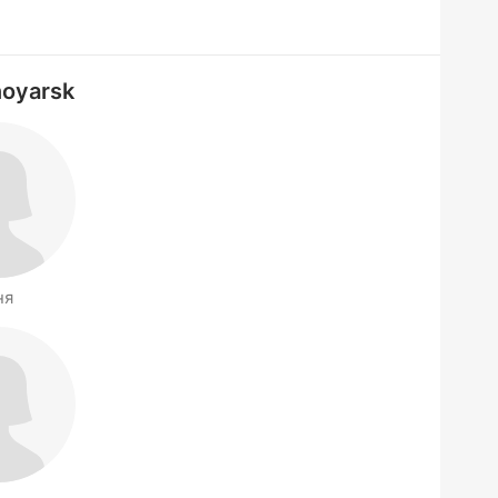
noyarsk
ня