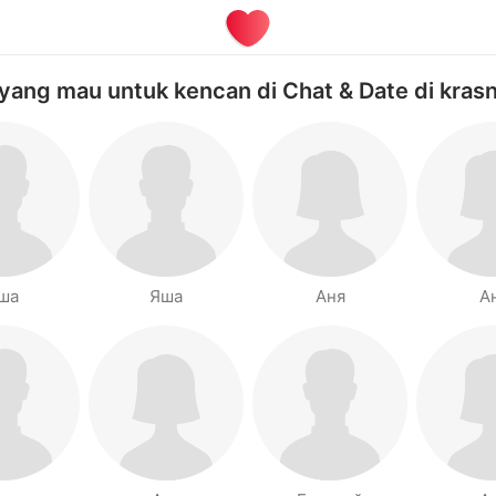
yang mau untuk kencan di Chat & Date di kras
ша
Яша
Аня
А