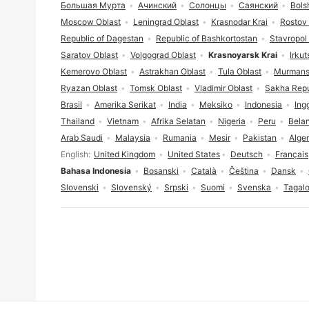
Большая Мурта
Ачинский
Солонцы
Саянский
Bols
Moscow Oblast
Leningrad Oblast
Krasnodar Krai
Rostov 
Republic of Dagestan
Republic of Bashkortostan
Stavropol 
Saratov Oblast
Volgograd Oblast
Krasnoyarsk Krai
Irkut
Kemerovo Oblast
Astrakhan Oblast
Tula Oblast
Murmans
Ryazan Oblast
Tomsk Oblast
Vladimir Oblast
Sakha Repu
Brasil
Amerika Serikat
India
Meksiko
Indonesia
Ing
Thailand
Vietnam
Afrika Selatan
Nigeria
Peru
Bela
Arab Saudi
Malaysia
Rumania
Mesir
Pakistan
Alger
Pilihan bahasa
English
United Kingdom
United States
Deutsch
Français
Bahasa Indonesia
Bosanski
Català
Čeština
Dansk
Slovenski
Slovenský
Srpski
Suomi
Svenska
Tagal