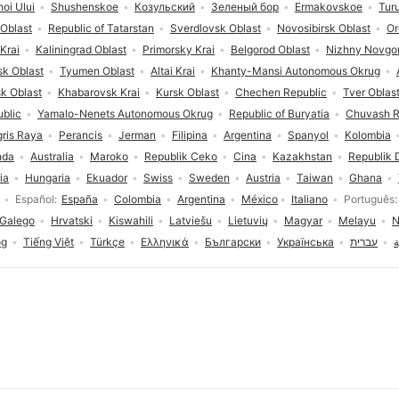
hoi Ului
Shushenskoe
Козульский
Зеленый бор
Ermakovskoe
Tur
Oblast
Republic of Tatarstan
Sverdlovsk Oblast
Novosibirsk Oblast
Or
Krai
Kaliningrad Oblast
Primorsky Krai
Belgorod Oblast
Nizhny Novgor
sk Oblast
Tyumen Oblast
Altai Krai
Khanty-Mansi Autonomous Okrug
k Oblast
Khabarovsk Krai
Kursk Oblast
Chechen Republic
Tver Oblas
blic
Yamalo-Nenets Autonomous Okrug
Republic of Buryatia
Chuvash R
gris Raya
Perancis
Jerman
Filipina
Argentina
Spanyol
Kolombia
nda
Australia
Maroko
Republik Ceko
Cina
Kazakhstan
Republik 
ia
Hungaria
Ekuador
Swiss
Sweden
Austria
Taiwan
Ghana
Español
España
Colombia
Argentina
México
Italiano
Português
Galego
Hrvatski
Kiswahili
Latviešu
Lietuvių
Magyar
Melayu
N
og
Tiếng Việt
Türkçe
Ελληνικά
Български
Українська
עברית
ة