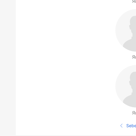
Я
Я
Я
Halaman orang di sekitarmu
Seb
Ha