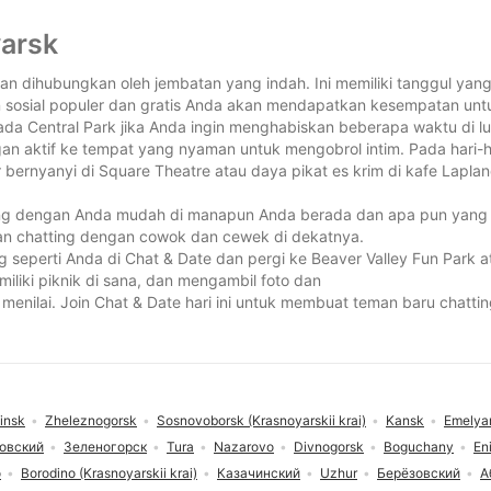
yarsk
dan dihubungkan oleh jembatan yang indah. Ini memiliki tanggul ya
an sosial populer dan gratis Anda akan mendapatkan kesempatan un
ada Central Park jika Anda ingin menghabiskan beberapa waktu di lu
an aktif ke tempat yang nyaman untuk mengobrol intim. Pada hari-ha
ernyanyi di Square Theatre atau daya pikat es krim di kafe Laplan
ng dengan Anda mudah di manapun Anda berada dan apa pun yang 
dan chatting dengan cowok dan cewek di dekatnya.
seperti Anda di Chat & Date dan pergi ke Beaver Valley Fun Park ata
liki piknik di sana, dan mengambil foto dan
menilai. Join Chat & Date hari ini untuk membuat teman baru chatt
insk
Zheleznogorsk
Sosnovoborsk (Krasnoyarskii krai)
Kansk
Emelya
овский
Зеленогорск
Tura
Nazarovo
Divnogorsk
Boguchany
En
о
Borodino (Krasnoyarskii krai)
Казачинский
Uzhur
Берёзовский
А