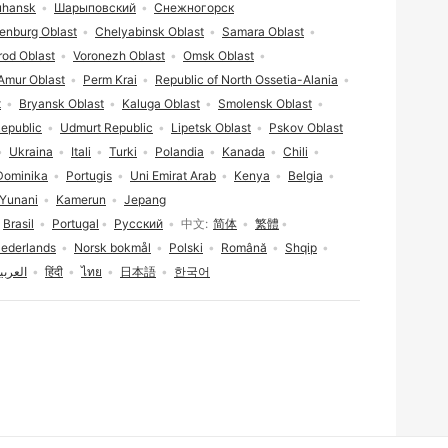
uhansk
Шарыповский
Снежногорск
enburg Oblast
Chelyabinsk Oblast
Samara Oblast
od Oblast
Voronezh Oblast
Omsk Oblast
Amur Oblast
Perm Krai
Republic of North Ossetia-Alania
t
Bryansk Oblast
Kaluga Oblast
Smolensk Oblast
epublic
Udmurt Republic
Lipetsk Oblast
Pskov Oblast
Ukraina
Itali
Turki
Polandia
Kanada
Chili
Dominika
Portugis
Uni Emirat Arab
Kenya
Belgia
Yunani
Kamerun
Jepang
Brasil
Portugal
Русский
中文
简体
繁體
ederlands
Norsk bokmål
Polski
Română
Shqip
العربي
हिंदी
ไทย
日本語
한국어