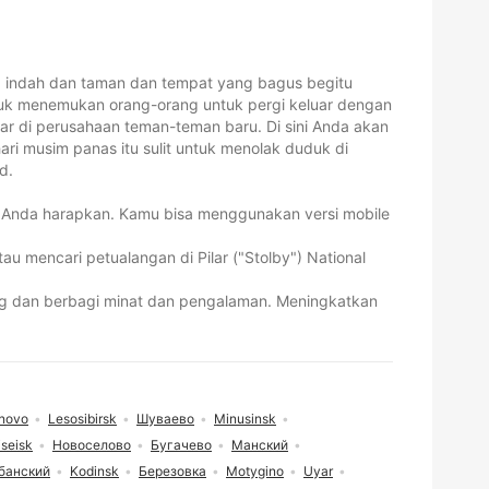
ng indah dan taman dan tempat yang bagus begitu
tuk menemukan orang-orang untuk pergi keluar dengan
ar di perusahaan teman-teman baru. Di sini Anda akan
ri musim panas itu sulit untuk menolak duduk di
d.
Anda harapkan. Kamu bisa menggunakan versi mobile
u mencari petualangan di Pilar ("Stolby") National
ing dan berbagi minat dan pengalaman. Meningkatkan
novo
Lesosibirsk
Шуваево
Minusinsk
iseisk
Новоселово
Бугачево
Манский
банский
Kodinsk
Березовка
Motygino
Uyar