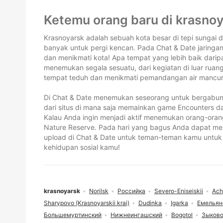
Footer
Ketemu orang baru di krasno
Krasnoyarsk adalah sebuah kota besar di tepi sungai 
banyak untuk pergi kencan. Pada Chat & Date jaring
dan menikmati kota! Apa tempat yang lebih baik darip
menemukan segala sesuatu, dari kegiatan di luar ruang
tempat teduh dan menikmati pemandangan air mancur b
Di Chat & Date menemukan seseorang untuk bergabu
dari situs di mana saja memainkan game Encounters 
Kalau Anda ingin menjadi aktif menemukan orang-orang 
Nature Reserve. Pada hari yang bagus Anda dapat memi
upload di Chat & Date untuk teman-teman kamu untuk 
kehidupan sosial kamu!
krasnoyarsk
Norilsk
Российка
Severo-Eniseiskii
Ach
Sharypovo (Krasnoyarskii krai)
Dudinka
Igarka
Емельян
Большемуртинский
Нижнеингашский
Bogotol
Зыков