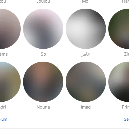
tou
Joujou
Moi
Ha
ëms
So
عامر
Zi
dri
Nouna
Imad
Fri
elum
Se
laman sebelumnya