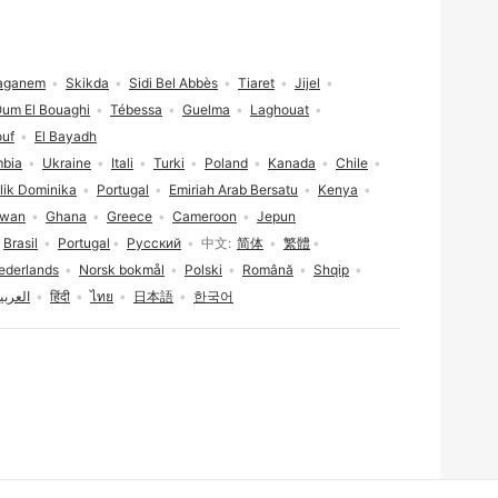
aganem
Skikda
Sidi Bel Abbès
Tiaret
Jijel
um El Bouaghi
Tébessa
Guelma
Laghouat
ouf
El Bayadh
mbia
Ukraine
Itali
Turki
Poland
Kanada
Chile
lik Dominika
Portugal
Emiriah Arab Bersatu
Kenya
iwan
Ghana
Greece
Cameroon
Jepun
Brasil
Portugal
Русский
中文
简体
繁體
ederlands
Norsk bokmål
Polski
Română
Shqip
العربي
हिंदी
ไทย
日本語
한국어