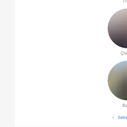
Ti
Çh
Ba
Halaman orang berdekatan
Seb
Ha