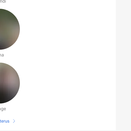
mdi
na
nge
terus
Halaman selanjutnya