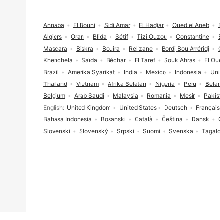
Pengaki
Annaba
El Bouni
Sidi Amar
El Hadjar
Oued el Aneb
Algiers
Oran
Blida
Sétif
Tizi Ouzou
Constantine
Mascara
Biskra
Bouira
Relizane
Bordj Bou Arréridj
Khenchela
Saïda
Béchar
El Taref
Souk Ahras
El Ou
Brazil
Amerika Syarikat
India
Mexico
Indonesia
Uni
Thailand
Vietnam
Afrika Selatan
Nigeria
Peru
Bela
Belgium
Arab Saudi
Malaysia
Romania
Mesir
Pakis
Pilihan bahasa
English
United Kingdom
United States
Deutsch
Français
Bahasa Indonesia
Bosanski
Català
Čeština
Dansk
Slovenski
Slovenský
Srpski
Suomi
Svenska
Tagal
Persetujuan cookies