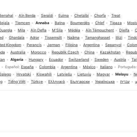
Berrahal
Aïn Berda
Seraïdi
Eulma
Chetaïbi
Chorfa
Treat
Bejaïa
Tlemcen
Annaba
Batna
Boumerdès
Chlef
Tipaza
Most
Ouargla
Mila
Aïn Defla
M'Sila
Médéa
Aïn Témouchent
Djelfa
O
ed
Ghardaïa
Adrar
Tissemsilt
Naâma
Tamanghasset
Illizi
Tind
ted Kingdom
Perancis
Jerman
Filipina
Argentina
Sepanyol
Colo
nda
Australia
Morocco
Republik Czech
China
Kazakhstan
Repub
tan
Algeria
Hungary
Ecuador
Switzerland
Sweden
Austria
Ta
Español
España
Colombia
Argentina
México
Italiano
Português
Galego
Hrvatski
Kiswahili
Latviešu
Lietuvių
Magyar
Melayu
N
og
Tiếng Việt
Türkçe
Ελληνικά
Български
Українська
עברית
ة