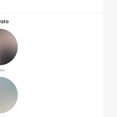
Date
zou