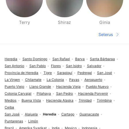
Terry
Shiraz
Ginia
Halaman orang berdekatan
Seterus
Halaman s
Pengaki
Heredia
Santo Domingo
San Rafael
Barva
Santa Bárbaraa
San Antonio
San Pablo
Flores
San Isidro
Salvador
Provincia de Heredia
Tigre
Sarapiquí
Pedregal
San José
La Virgen
Chilamate
La Colonia
Pavas
Aeropuerto
Puerto Viejo
Llano Grande
Hacienda Vieja
Pueblo Nuevo
Colonia Carvajal
Pitahaya
San Pedro
Hacienda Porvenir
Medios
Buena Vista
Hacienda Alaska
Trinidad
Tirimbina
Ceiba
San José
Alajuela
Heredia
Cartago
Guanacaste
Puntarenas
Limón
Brazil
Amerika Syarikat
India
Mexico
Indonesia