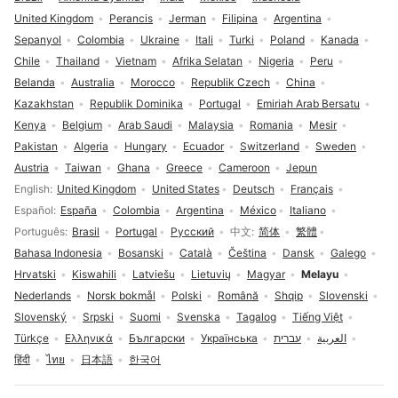
United Kingdom
Perancis
Jerman
Filipina
Argentina
Sepanyol
Colombia
Ukraine
Itali
Turki
Poland
Kanada
Chile
Thailand
Vietnam
Afrika Selatan
Nigeria
Peru
Belanda
Australia
Morocco
Republik Czech
China
Kazakhstan
Republik Dominika
Portugal
Emiriah Arab Bersatu
Kenya
Belgium
Arab Saudi
Malaysia
Romania
Mesir
Pakistan
Algeria
Hungary
Ecuador
Switzerland
Sweden
Austria
Taiwan
Ghana
Greece
Cameroon
Jepun
Pilihan bahasa
English
United Kingdom
United States
Deutsch
Français
Español
España
Colombia
Argentina
México
Italiano
Português
Brasil
Portugal
Русский
中文
简体
繁體
Bahasa Indonesia
Bosanski
Català
Čeština
Dansk
Galego
Hrvatski
Kiswahili
Latviešu
Lietuvių
Magyar
Melayu
Nederlands
Norsk bokmål
Polski
Română
Shqip
Slovenski
Slovenský
Srpski
Suomi
Svenska
Tagalog
Tiếng Việt
Türkçe
Ελληνικά
Български
Українська
עברית
العربية
हिंदी
ไทย
日本語
한국어