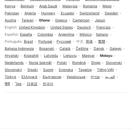
Kenya
Belgium
Arab Saudi
Malaysia
Romania
Mesir
Pakistan
Algeria
Hungary
Ecuador
Switzerland
Sweden
Austria
Taiwan
Ghana
Greece
Cameroon
Jepun
Pilihan bahasa
English
United Kingdom
United States
Deutsch
Français
Español
España
Colombia
Argentina
México
Italiano
Português
Brasil
Portugal
Русский
中文
简体
繁體
Bahasa Indonesia
Bosanski
Català
Čeština
Dansk
Galego
Hrvatski
Kiswahili
Latviešu
Lietuvių
Magyar
Melayu
Nederlands
Norsk bokmål
Polski
Română
Shqip
Slovenski
Slovenský
Srpski
Suomi
Svenska
Tagalog
Tiếng Việt
Türkçe
Ελληνικά
Български
Українська
עברית
العربية
हिंदी
ไทย
日本語
한국어