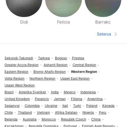
Didi
Felicia
Barrakc
Halaman orang berdekatan
Seterus
Halaman s
Pengaki
Sekondi-Takoradi
Tarkwa
Bogoso
Prestea
Greater Accra Region
Ashanti Region
Central Region
Eastern Region
Brong-Ahafo Region
Western Region
Volta Region
Northern Region
Upper East Region
Upper West Region
Brazil
Amerika Syarikat
India
Mexico
Indonesia
United Kingdom
Perancis
Jerman
Filipina
Argentina
Sepanyol
Colombia
Ukraine
Itali
Turki
Poland
Kanada
Chile
Thailand
Vietnam
Afrika Selatan
Nigeria
Peru
Belanda
Australia
Morocco
Republik Czech
China
Kazakhstan
Republik Dominika
Portugal
Emiriah Arab Bersatu