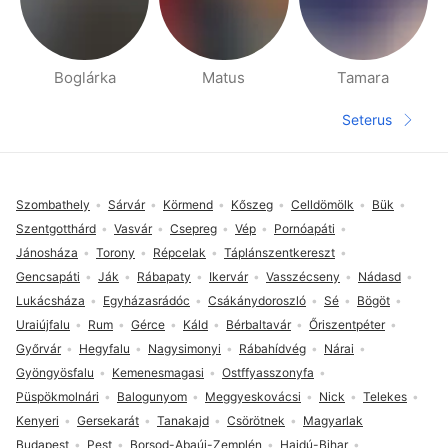
Boglárka
Matus
Tamara
Halaman orang berdekatan
Seterus
Halaman s
Pengaki
Szombathely
Sárvár
Körmend
Kőszeg
Celldömölk
Bük
Szentgotthárd
Vasvár
Csepreg
Vép
Pornóapáti
Jánosháza
Torony
Répcelak
Táplánszentkereszt
Gencsapáti
Ják
Rábapaty
Ikervár
Vasszécseny
Nádasd
Lukácsháza
Egyházasrádóc
Csákánydoroszló
Sé
Bögöt
Uraiújfalu
Rum
Gérce
Káld
Bérbaltavár
Őriszentpéter
Győrvár
Hegyfalu
Nagysimonyi
Rábahídvég
Nárai
Gyöngyösfalu
Kemenesmagasi
Ostffyasszonyfa
Püspökmolnári
Balogunyom
Meggyeskovácsi
Nick
Telekes
Kenyeri
Gersekarát
Tanakajd
Csörötnek
Magyarlak
Budapest
Pest
Borsod-Abaúj-Zemplén
Hajdú-Bihar