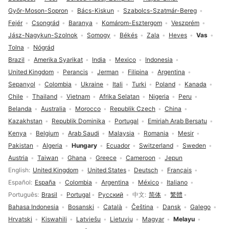
Győr-Moson-Sopron
Bács-Kiskun
Szabolcs-Szatmár-Bereg
Fejér
Csongrád
Baranya
Komárom-Esztergom
Veszprém
Jász-Nagykun-Szolnok
Somogy
Békés
Zala
Heves
Vas
Tolna
Nógrád
Brazil
Amerika Syarikat
India
Mexico
Indonesia
United Kingdom
Perancis
Jerman
Filipina
Argentina
Sepanyol
Colombia
Ukraine
Itali
Turki
Poland
Kanada
Chile
Thailand
Vietnam
Afrika Selatan
Nigeria
Peru
Belanda
Australia
Morocco
Republik Czech
China
Kazakhstan
Republik Dominika
Portugal
Emiriah Arab Bersatu
Kenya
Belgium
Arab Saudi
Malaysia
Romania
Mesir
Pakistan
Algeria
Hungary
Ecuador
Switzerland
Sweden
Austria
Taiwan
Ghana
Greece
Cameroon
Jepun
Pilihan bahasa
English
United Kingdom
United States
Deutsch
Français
Español
España
Colombia
Argentina
México
Italiano
Português
Brasil
Portugal
Русский
中文
简体
繁體
Bahasa Indonesia
Bosanski
Català
Čeština
Dansk
Galego
Hrvatski
Kiswahili
Latviešu
Lietuvių
Magyar
Melayu